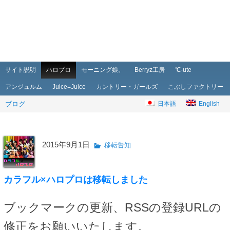
メインメニュー
メインコンテンツへ移動
サブコンテンツへ移動
サイト説明
ハロプロ
モーニング娘。
Berryz工房
℃-ute
アンジュルム
Juice=Juice
カントリー・ガールズ
こぶしファクトリー
ブログ
日本語
English
2015年9月1日
移転告知
カラフル×ハロプロは移転しました
ブックマークの更新、RSSの登録URLの
修正をお願いいたします。