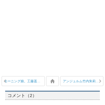
モーニング娘。工藤遥に仕掛けたいドッキリは？
アンジュルム竹内朱莉「新メンバーの特典、気軽に私の事をいじりまくれるよっ、私も楽しみだなー」
コメント（2）