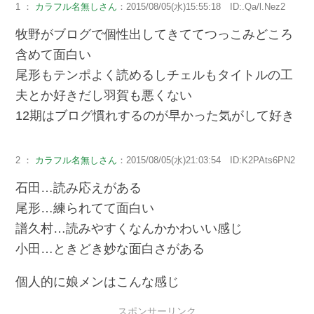
1 ：
カラフル名無しさん
：2015/08/05(水)15:55:18 ID:.Qa/l.Nez2
牧野がブログで個性出してきててつっこみどころ
含めて面白い
尾形もテンポよく読めるしチェルもタイトルの工
夫とか好きだし羽賀も悪くない
12期はブログ慣れするのが早かった気がして好き
2 ：
カラフル名無しさん
：2015/08/05(水)21:03:54 ID:K2PAts6PN2
石田…読み応えがある
尾形…練られてて面白い
譜久村…読みやすくなんかかわいい感じ
小田…ときどき妙な面白さがある
個人的に娘メンはこんな感じ
スポンサーリンク