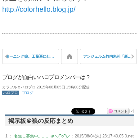
http://colorhello.blog.jp/
モーニング娘。工藤遥に仕掛けたいドッキリは？
アンジュルム竹内朱莉「新メンバーの特典、気軽に私の事をいじりまくれるよっ、私も楽しみだなー」
ブログが面白いハロプロメンバーは？
カラフル x ハロプロ 2015年08月05日 15時00分配信
ハロプロ
ブログ
コメント
2
掲示板＠狼の反応まとめ
1 ：
名無し募集中。。。＠＼(^o^)／
：2015/08/04(火) 23:17:40.05 0.net