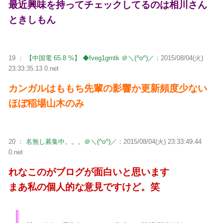
最近興味を持ってチェックしてるのは相川さん
ときしもん
19 ：
【中国電 65.8 %】 ◆fveg1grntk ＠＼(^o^)／
：2015/08/04(火)
23:33:35.13 0.net
カンガルはももち先輩の影響か更新頻度少ない
ほぼ稲場山木のみ
20 ：
名無し募集中。。。＠＼(^o^)／
：2015/08/04(火) 23:33:49.44
0.net
れなこのがブログが面白いと思います
まあ私の個人的な意見ですけど。笑