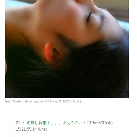
http://livedoor.blogimg.jp/girls002/imgs/8/3/835e4cc0.jpg
21 ：
名無し募集中。。。＠＼(^o^)／
：2015/08/07(金)
15:21:55.14 0.net