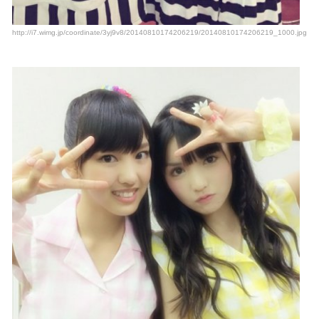
http://i7.wimg.jp/coordinate/3yj9v8/20140810174206219/20140810174206219_1000.jpg