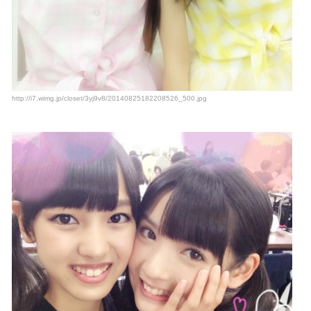
http://i7.wimg.jp/closet/3yj9v8/20140825182208526_500.jpg