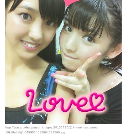
http://stat.ameba.jp/user_images/20130915/21/morningmusume-
10ki/8e/cd/j/o0480064012684681566.jpg