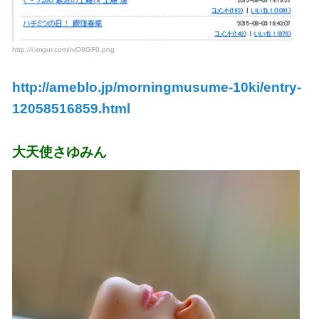
http://i.imgur.com/rvO8GF0.png
http://ameblo.jp/morningmusume-10ki/entry-
12058516859.html
大天使さゆみん