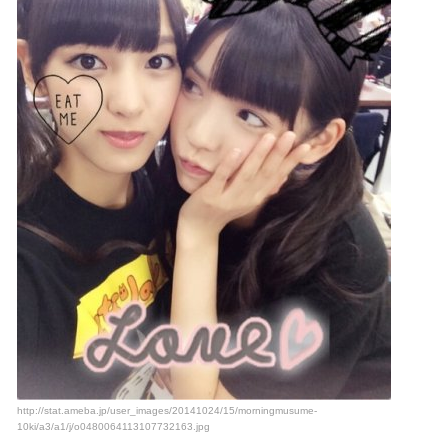
http://stat.ameba.jp/user_images/20141024/15/morningmusume-
10ki/a3/a1/j/o0480064113107732163.jpg