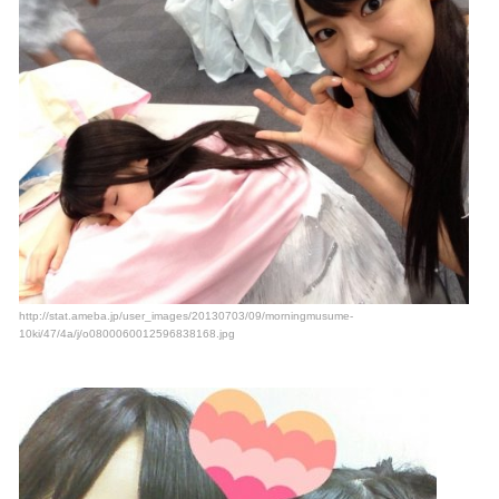
http://stat.ameba.jp/user_images/20130703/09/morningmusume-
10ki/47/4a/j/o0800060012596838168.jpg