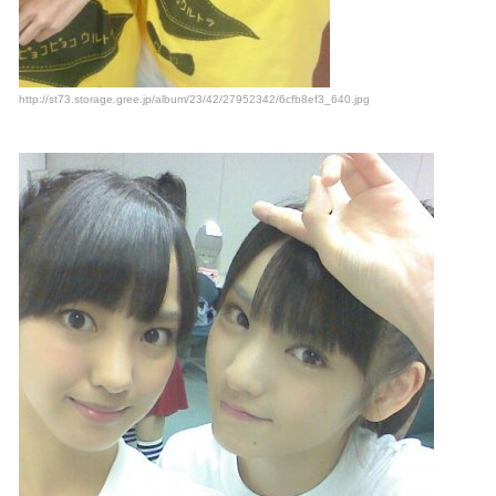
http://st73.storage.gree.jp/album/23/42/27952342/6cfb8ef3_640.jpg