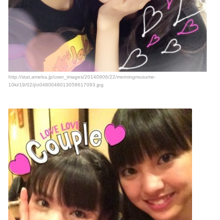
http://stat.ameba.jp/user_images/20140906/22/morningmusume-
10ki/19/02/j/o0480048013058617093.jpg