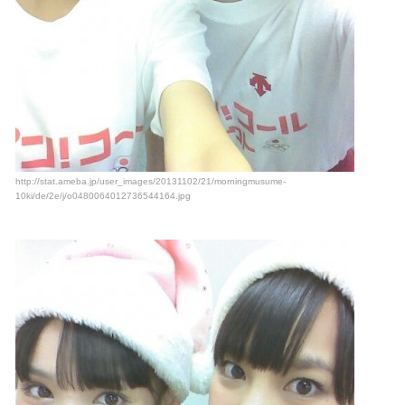
http://stat.ameba.jp/user_images/20131102/21/morningmusume-
10ki/de/2e/j/o0480064012736544164.jpg