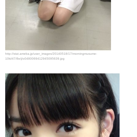
http://stat.ameba.jp/user_images/20140518/17/morningmusume-
10ki/47/8e/j/o0480069412945095639.jpg