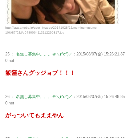
http://stat.ameba.jp/user_images/20141028/22/morningmusume-
10ki/87/92/j/o0480064113112290317.jpg
25 ：
名無し募集中。。。＠＼(^o^)／
：2015/08/07(金) 15:26:21.87
0.net
飯窪さんグッジョブ！！！
26 ：
名無し募集中。。。＠＼(^o^)／
：2015/08/07(金) 15:26:48.85
0.net
がっついてもええやん