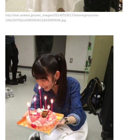
http://stat.ameba.jp/user_images/20140518/17/morningmusume-
10ki/25/55/j/o0480064012945095649.jpg