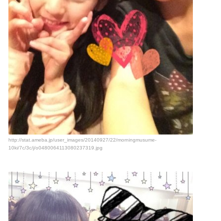
http://stat.ameba.jp/user_images/20140927/22/morningmusume-
10ki/7c/3c/j/o0480064113080237319.jpg