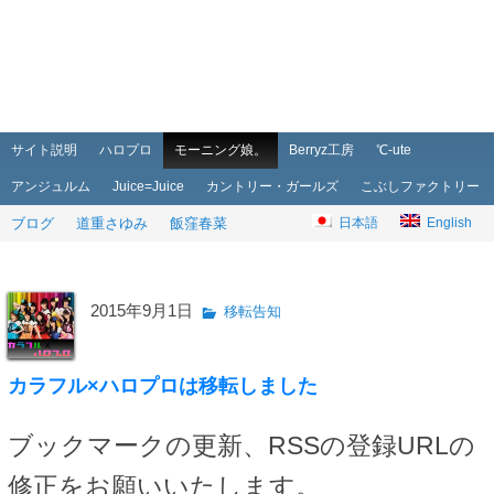
メインメニュー
メインコンテンツへ移動
サブコンテンツへ移動
サイト説明
ハロプロ
モーニング娘。
Berryz工房
℃-ute
アンジュルム
Juice=Juice
カントリー・ガールズ
こぶしファクトリー
ブログ
道重さゆみ
飯窪春菜
日本語
English
2015年9月1日
移転告知
カラフル×ハロプロは移転しました
ブックマークの更新、RSSの登録URLの
修正をお願いいたします。