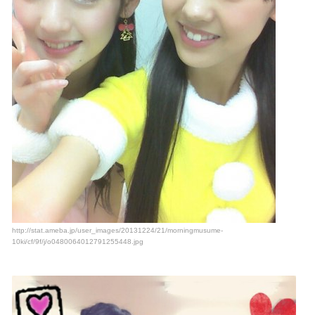
http://stat.ameba.jp/user_images/20131224/21/morningmusume-
10ki/cf/9f/j/o0480064012791255448.jpg