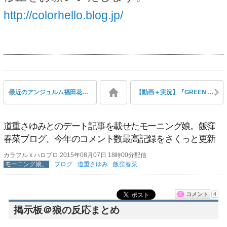
http://colorhello.blog.jp/
最近のアンジュルム福田花音が美女になりすぎてて逆に不満、という声
【動画＋実況】『GREEN ROOM#14』カントリー・ガールズ、Juice=Juice、須藤茉麻×つばきファクトリー、モーニング娘。’15の裏側！ゲストMC:萩原舞
道重さゆみとのデート記事を載せたモーニング娘。飯窪
春菜ブログ、今年のコメント数最高記録をさくっと更新
カラフル x ハロプロ 2015年08月07日 18時00分配信
モーニング娘。
ブログ
道重さゆみ
飯窪春菜
コメント
4
掲示板＠狼の反応まとめ