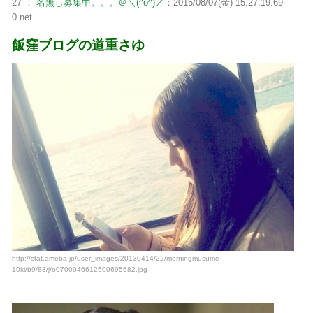
27 ：
名無し募集中。。。＠＼(^o^)／
：2015/08/07(金) 15:27:19.69
0.net
飯窪ブログの道重さゆ
http://stat.ameba.jp/user_images/20130414/22/morningmusume-
10ki/b9/83/j/o0700046612500695682.jpg