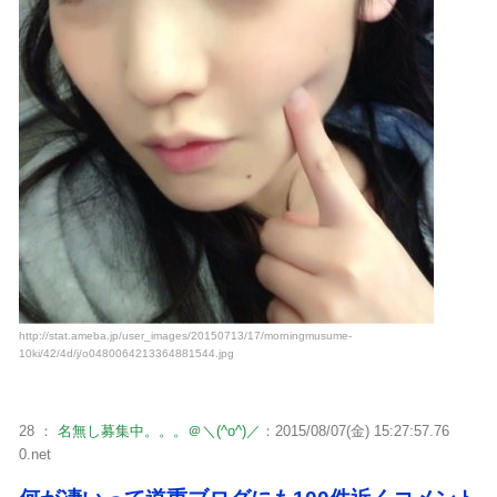
http://stat.ameba.jp/user_images/20150713/17/morningmusume-
10ki/42/4d/j/o0480064213364881544.jpg
28 ：
名無し募集中。。。＠＼(^o^)／
：2015/08/07(金) 15:27:57.76
0.net