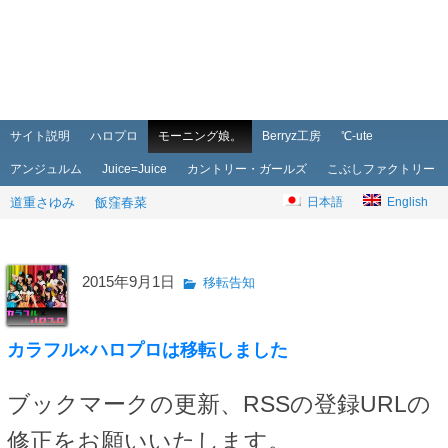
メインメニュー
メインコンテンツへ移動
サブコンテンツへ移動
サイト説明
ハロプロ
モーニング娘。
Berryz工房
℃-ute
アンジュルム
Juice=Juice
カントリー・ガールズ
こぶしファクトリー
道重さゆみ
飯窪春菜
日本語
English
2015年9月1日
移転告知
カラフル×ハロプロは移転しました
ブックマークの更新、RSSの登録URLの
修正をお願いいたします。