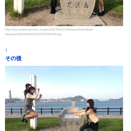
http://stat.ameba.jp/user_images/20130412/14/sayumimichishige-
blog/ea/c5/j/o0480036112497539329.jpg
↓
その後