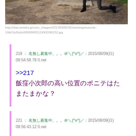
http://stat.ameba.jp/user_images/20130408/20/morningmusume-
10ki/1b/fb/j/o0800060012493336152.jpg
219 ：
名無し募集中。。。＠＼(^o^)／
：2015/08/09(日)
09:54:58.78 0.net
>>217
飯窪小次郎の高い位置のポニテはた
またまかな？
221 ：
名無し募集中。。。＠＼(^o^)／
：2015/08/09(日)
09:56:43.12 0.net