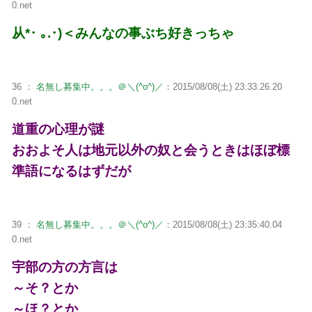
0.net
从*･ ｡.･)＜みんなの事ぶち好きっちゃ
36 ：
名無し募集中。。。＠＼(^o^)／
：2015/08/08(土) 23:33:26.20
0.net
道重の心理が謎
おおよそ人は地元以外の奴と会うときはほぼ標
準語になるはずだが
39 ：
名無し募集中。。。＠＼(^o^)／
：2015/08/08(土) 23:35:40.04
0.net
宇部の方の方言は
～そ？とか
～ほ？とか