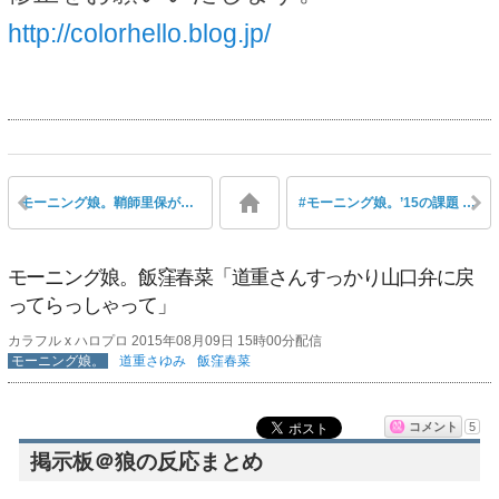
http://colorhello.blog.jp/
モーニング娘。鞘師里保が９期の楽屋で陽気に踊る
#モーニング娘。’15の課題 シリーズ「新体制でのリーダーシップ。」「新しい私のポジショニング。」「爆発力。突破力。」
モーニング娘。飯窪春菜「道重さんすっかり山口弁に戻
ってらっしゃって」
カラフル x ハロプロ 2015年08月09日 15時00分配信
モーニング娘。
道重さゆみ
飯窪春菜
コメント
5
掲示板＠狼の反応まとめ