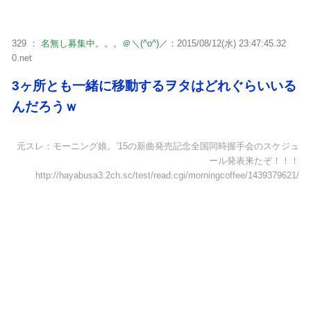
329 ：
名無し募集中。。。＠＼(^o^)／
：2015/08/12(水) 23:47:45.32
0.net
3ヶ所とも一緒に移動するヲタはどれぐらいいる
んだろうｗ
元スレ：モーニング娘。’15の新曲発売記念全国同時握手会のスケジュ
ール発表来たぞ！！！
http://hayabusa3.2ch.sc/test/read.cgi/morningcoffee/1439379621/