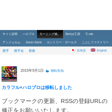
メインメニュー
メインコンテンツへ移動
サブコンテンツへ移動
サイト説明
ハロプロ
モーニング娘。
Berryz工房
℃-ute
アンジュルム
Juice=Juice
カントリー・ガールズ
こぶしファクトリー
握手
握手会
新曲
日本語
English
2015年9月1日
移転告知
カラフル×ハロプロは移転しました
ブックマークの更新、RSSの登録URLの
修正をお願いいたします。