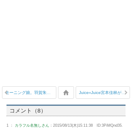
モーニング娘。羽賀朱音が故郷長野で2年ぶりのゴルフ、自然の中で9ホールを満喫「けっこー飛びましたー！！！」
Juice=Juice宮本佳林が二の腕をチューブトレーニングで鍛えている
コメント（8）
1 ：
カラフル名無しさん
：2015/08/13(木)15:11:38 ID:3PiMQnd35.