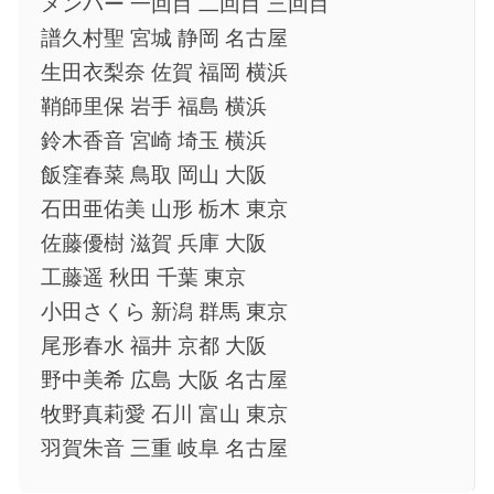
メンバー 一回目 二回目 三回目
譜久村聖 宮城 静岡 名古屋
生田衣梨奈 佐賀 福岡 横浜
鞘師里保 岩手 福島 横浜
鈴木香音 宮崎 埼玉 横浜
飯窪春菜 鳥取 岡山 大阪
石田亜佑美 山形 栃木 東京
佐藤優樹 滋賀 兵庫 大阪
工藤遥 秋田 千葉 東京
小田さくら 新潟 群馬 東京
尾形春水 福井 京都 大阪
野中美希 広島 大阪 名古屋
牧野真莉愛 石川 富山 東京
羽賀朱音 三重 岐阜 名古屋