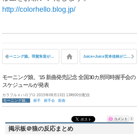
http://colorhello.blog.jp/
モーニング娘。羽賀朱音が故郷長野で2年ぶりのゴルフ、自然の中で9ホールを満喫「けっこー飛びましたー！！！」
Juice=Juice宮本佳林が二の腕をチューブトレーニングで鍛えている
モーニング娘。’15 新曲発売記念 全国30カ所同時握手会の
スケジュールが発表
カラフル x ハロプロ 2015年08月13日 13時00分配信
モーニング娘。
握手
握手会
新曲
コメント
8
掲示板＠狼の反応まとめ