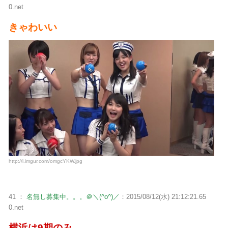
0.net
きゃわいい
http://i.imgur.com/omgcYKW.jpg
41 ：
名無し募集中。。。＠＼(^o^)／
：2015/08/12(水) 21:12:21.65
0.net
横浜は9期のみ