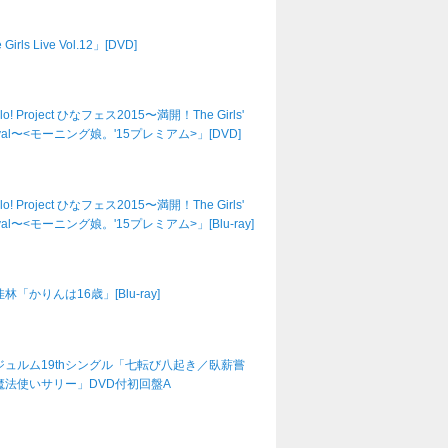
Girls Live Vol.12」[DVD]
lo! Project ひなフェス2015〜満開！The Girls'
tival〜<モーニング娘。'15プレミアム>」[DVD]
lo! Project ひなフェス2015〜満開！The Girls'
tival〜<モーニング娘。'15プレミアム>」[Blu-ray]
林「かりんは16歳」[Blu-ray]
ジュルム19thシングル「七転び八起き／臥薪嘗
魔法使いサリー」DVD付初回盤A