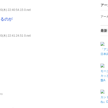
アー
0(木) 22:40:54.15 0.net
アー
てるのが
最新
0(木) 22:41:24.51 0.net
「アン
日本武
モーニ
カッと
盤A
jpg
カン
ね』