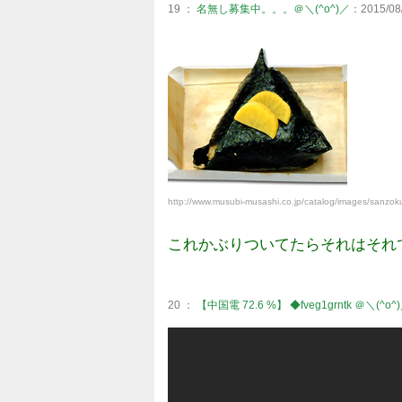
19 ：
名無し募集中。。。＠＼(^o^)／
：2015/08/
http://www.musubi-musashi.co.jp/catalog/images/sanzok
これかぶりついてたらそれはそれ
20 ：
【中国電 72.6 %】 ◆fveg1grntk ＠＼(^o^