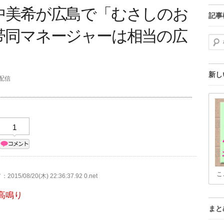
中美希が広島で「むさしのお
記事
帯同マネージャーは相当の広
検索
新し
分配信
1
こ
／
：2015/08/20(木) 22:36:37.92 0.net
高鳴り
まと