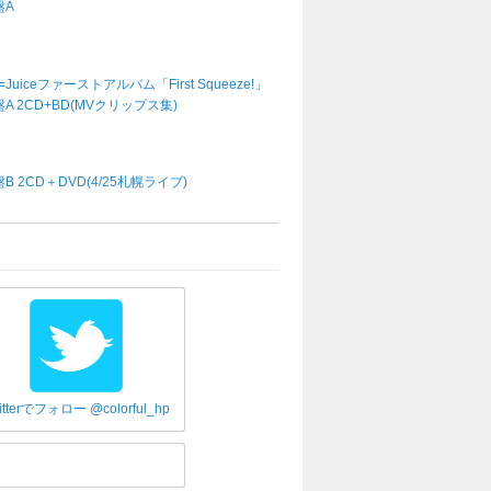
盤A
e=Juiceファーストアルバム「First Squeeze!」
A 2CD+BD(MVクリップス集)
B 2CD＋DVD(4/25札幌ライブ)
itterでフォロー @colorful_hp