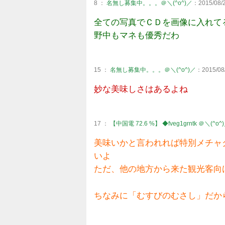
8 ：
名無し募集中。。。＠＼(^o^)／
：2015/08/2
全ての写真でＣＤを画像に入れて
野中もマネも優秀だわ
15 ：
名無し募集中。。。＠＼(^o^)／
：2015/08/
妙な美味しさはあるよね
17 ：
【中国電 72.6 %】 ◆fveg1grntk ＠＼(^o^
美味いかと言われれば特別メチャ
いよ
ただ、他の地方から来た観光客向
ちなみに「むすびのむさし」だか