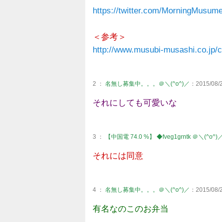
https://twitter.com/MorningMusu
＜参考＞
http://www.musubi-musashi.co.jp/c
2 ：
名無し募集中。。。＠＼(^o^)／
：2015/08/2
それにしても可愛いな
3 ：
【中国電 74.0 %】 ◆fveg1grntk ＠＼(^o^)
それには同意
4 ：
名無し募集中。。。＠＼(^o^)／
：2015/08/2
有名なのこのお弁当