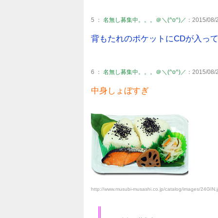
5 ：
名無し募集中。。。＠＼(^o^)／
：2015/08/2
背もたれのポケットにCDが入っ
6 ：
名無し募集中。。。＠＼(^o^)／
：2015/08/2
中身しょぼすぎ
http://www.musubi-musashi.co.jp/catalog/images/24GIN.