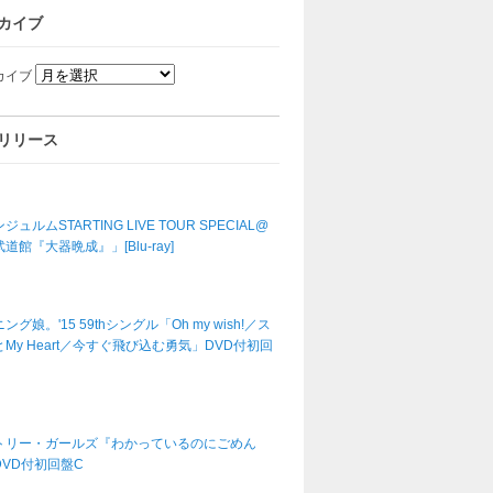
カイブ
カイブ
リリース
ジュルムSTARTING LIVE TOUR SPECIAL@
道館『大器晩成』」[Blu-ray]
ング娘。'15 59thシングル「Oh my wish!／ス
My Heart／今すぐ飛び込む勇気」DVD付初回
トリー・ガールズ『わかっているのにごめん
DVD付初回盤C