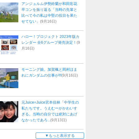
アンジュルム伊勢鈴蘭が和田彩花
卒コンを振り返る「当時の先輩と
比べて今の私は中堅の役目を果た
せてない」
(9月16日)
ハロー！プロジェクト 2023年版カ
レンダー 全6グループ発売決定！
(9
月16日)
モーニング娘。加賀楓と岡村ほま
れにガンダムの仕事が!!!
(9月16日)
元Juice=Juice宮本佳林「中学生の
私たちです。うえむーがかわいす
ぎる。当時の自分では絶対にあげ
なかったであろ...
(9月13日)
もっと表示する