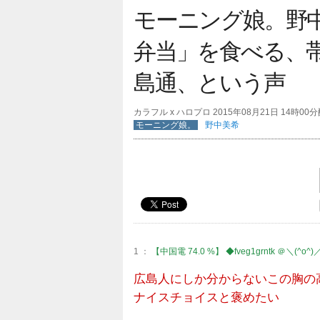
モーニング娘。野
弁当」を食べる、
島通、という声
カラフル x ハロプロ 2015年08月21日 14時00
モーニング娘。
野中美希
1 ：
【中国電 74.0 %】 ◆fveg1grntk ＠＼(^o^)
広島人にしか分からないこの胸の
ナイスチョイスと褒めたい