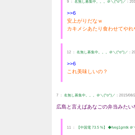
9 ：
名無し募集中。。。＠＼(^o^)／
：2015
>>6
安上がりだなｗ
カキメシあたり食わせてやれ
12 ：
名無し募集中。。。＠＼(^o^)／
：20
>>6
これ美味しいの？
7 ：
名無し募集中。。。＠＼(^o^)／
：2015/08/2
広島と言えばあなごの弁当みたい
11 ：
【中国電 73.5 %】 ◆fveg1grntk ＠