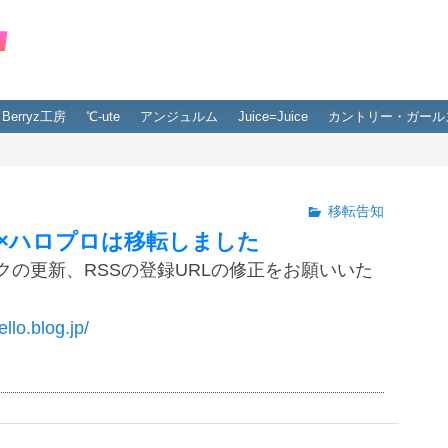
Berryz工房
℃-ute
アンジュルム
Juice=Juice
カントリー・ガール
移転告知
×ハロプロは移転しました
クの更新、RSSの登録URLの修正をお願いいた
ello.blog.jp/