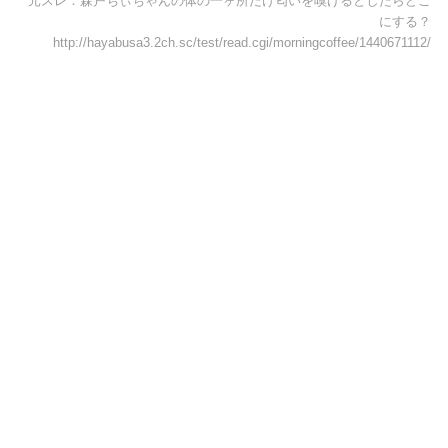
元スレ：森戸ちぃちゃんの体の一ヶ所だけ匂いを嗅げるとしたらどこ
にする？
http://hayabusa3.2ch.sc/test/read.cgi/morningcoffee/1440671112/