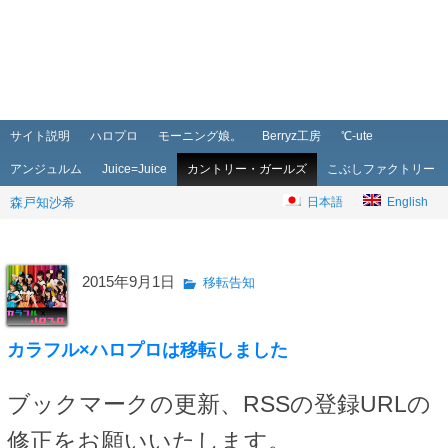
メインメニュー
メインコンテンツへ移動
サブコンテンツへ移動
サイト説明
ハロプロ
モーニング娘。
Berryz工房
℃-ute
アンジュルム
Juice=Juice
カントリー・ガールズ
こぶしファクトリー
森戸知沙希
日本語
English
2015年9月1日
移転告知
カラフル×ハロプロは移転しました
ブックマークの更新、RSSの登録URLの
修正をお願いいたします。