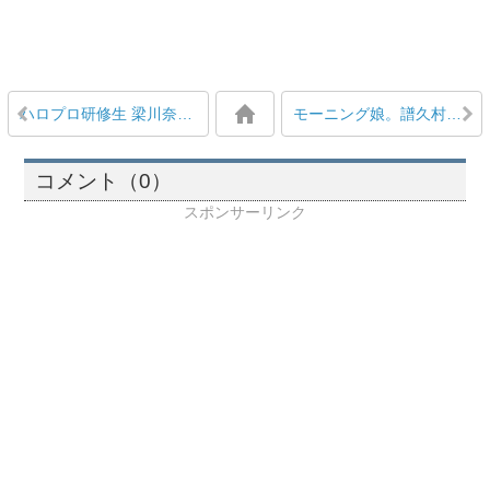
ハロプロ研修生 梁川奈々美が天才すぎて恐怖すら感じる、という声
モーニング娘。譜久村聖リーダーが中澤裕子にMステ出演を報告していた
コメント（0）
スポンサーリンク