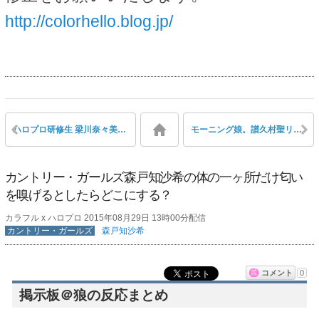
http://colorhello.blog.jp/
ハロプロ研修生 梁川奈々美が天才すぎて恐怖すら感じる、という声
モーニング娘。譜久村聖リーダーが中澤裕子にMステ出演を報告していた
カントリー・ガールズ森戸知沙希の体の一ヶ所だけ匂い
を嗅げるとしたらどこにする？
カラフル x ハロプロ 2015年08月29日 13時00分配信
カントリー・ガールズ
森戸知沙希
コメント
0
掲示板＠狼の反応まとめ