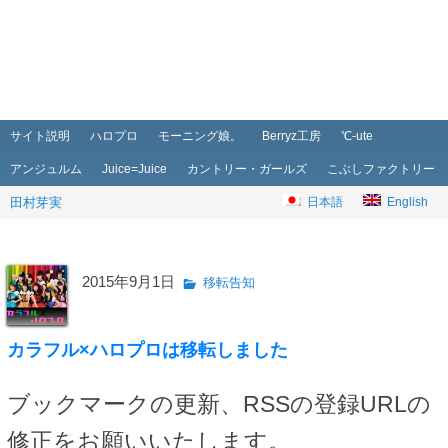
メインメニュー
メインコンテンツへ移動
サブコンテンツへ移動
サイト説明
ハロプロ
モーニング娘。
Berryz工房
℃-ute
アンジュルム
Juice=Juice
カントリー・ガールズ
こぶしファクトリー
田村芽実
日本語
English
2015年9月1日
移転告知
カラフル×ハロプロは移転しました
ブックマークの更新、RSSの登録URLの
修正をお願いいたします。