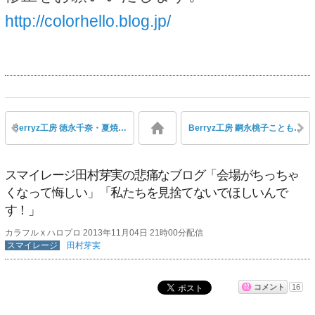
http://colorhello.blog.jp/
Berryz工房 徳永千奈・夏焼雅・熊井友理奈3人が出演の『音ボケPOPS』（11/3）実況＆感想
Berryz工房 嗣永桃子ことももちが11/3『ポケモンゲット☆TV』に出演！ますます子供に大人気アイドルになってきた！
スマイレージ田村芽実の悲痛なブログ「会場がちっちゃ
くなって悔しい」「私たちを見捨てないでほしいんで
す！」
カラフル x ハロプロ 2013年11月04日 21時00分配信
スマイレージ
田村芽実
コメント
16