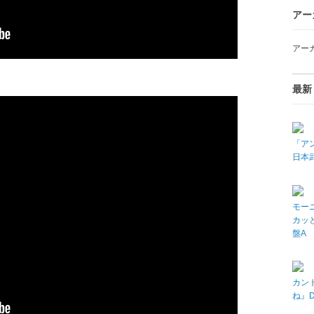
アー
アー
最新
「アン
日本武
モーニ
カッと
盤A
カン
ね』