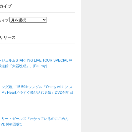
カイブ
カイブ
リリース
ジュルムSTARTING LIVE TOUR SPECIAL@
道館『大器晩成』」[Blu-ray]
ング娘。'15 59thシングル「Oh my wish!／ス
My Heart／今すぐ飛び込む勇気」DVD付初回
トリー・ガールズ『わかっているのにごめん
DVD付初回盤C