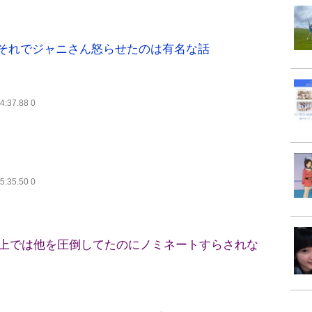
それでジャニさん怒らせたのは有名な話
24:37.88 0
25:35.50 0
売上では他を圧倒してたのにノミネートすらされな