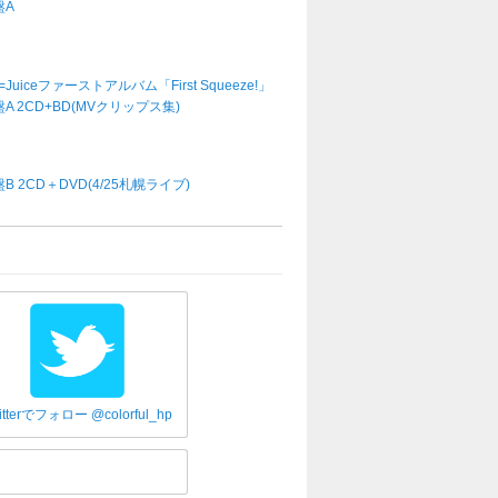
盤A
e=Juiceファーストアルバム「First Squeeze!」
A 2CD+BD(MVクリップス集)
B 2CD＋DVD(4/25札幌ライブ)
itterでフォロー @colorful_hp