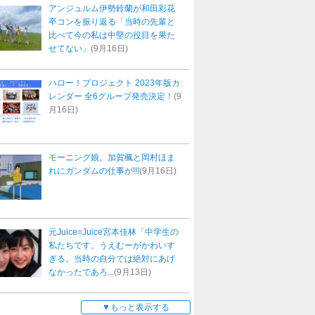
アンジュルム伊勢鈴蘭が和田彩花
卒コンを振り返る「当時の先輩と
比べて今の私は中堅の役目を果た
せてない」
(9月16日)
ハロー！プロジェクト 2023年版カ
レンダー 全6グループ発売決定！
(9
月16日)
モーニング娘。加賀楓と岡村ほま
れにガンダムの仕事が!!!
(9月16日)
元Juice=Juice宮本佳林「中学生の
私たちです。うえむーがかわいす
ぎる。当時の自分では絶対にあげ
なかったであろ...
(9月13日)
もっと表示する