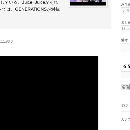
いる。Juice=Juiceがそれ
お名
は、GENERATIONSが対抗
まと
備考
:11.83 0
カテ
カテ