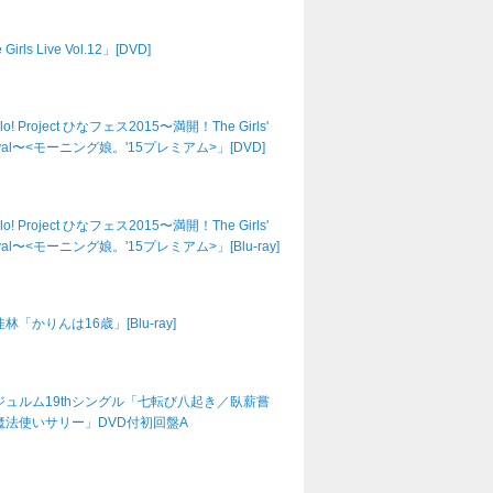
Girls Live Vol.12」[DVD]
lo! Project ひなフェス2015〜満開！The Girls'
tival〜<モーニング娘。'15プレミアム>」[DVD]
lo! Project ひなフェス2015〜満開！The Girls'
tival〜<モーニング娘。'15プレミアム>」[Blu-ray]
林「かりんは16歳」[Blu-ray]
ジュルム19thシングル「七転び八起き／臥薪嘗
魔法使いサリー」DVD付初回盤A