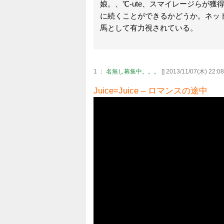
娘。、℃-ute、スマイレージらが獲得して
に続くことができるかどうか。ネットで
馬として有力視されている。
1 ：
名無し募集中。。。
[] 2013/11/07(木) 22:08
Juice=Juice – ロマンスの途中