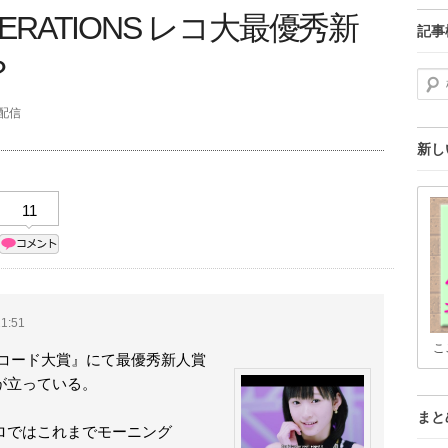
 GENERATIONS レコ大最優秀新
記事
？
検索
分配信
新し
11
1:51
こ
る『レコード大賞』にて最優秀新人賞
が立っている。
まと
ロではこれまでモーニング