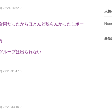
木) 22:24:14.62 0
人気
Non
合同だったからほとんど映らんかったしボー
最新
う
グループは出られない
木) 22:25:31.47 0
木) 22:29:33.16 0