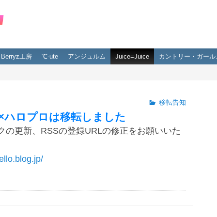
Berryz工房
℃-ute
アンジュルム
Juice=Juice
カントリー・ガール
移転告知
×ハロプロは移転しました
クの更新、RSSの登録URLの修正をお願いいた
ello.blog.jp/