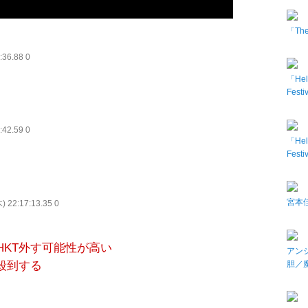
「The 
:36.88 0
「Hel
Fes
:42.59 0
「Hel
Fes
宮本佳
木) 22:17:13.35 0
HKT外す可能性が高い
アン
胆／
が殺到する