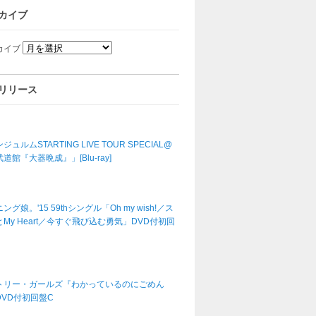
カイブ
カイブ
リリース
ジュルムSTARTING LIVE TOUR SPECIAL@
道館『大器晩成』」[Blu-ray]
ング娘。'15 59thシングル「Oh my wish!／ス
My Heart／今すぐ飛び込む勇気」DVD付初回
トリー・ガールズ『わかっているのにごめん
DVD付初回盤C