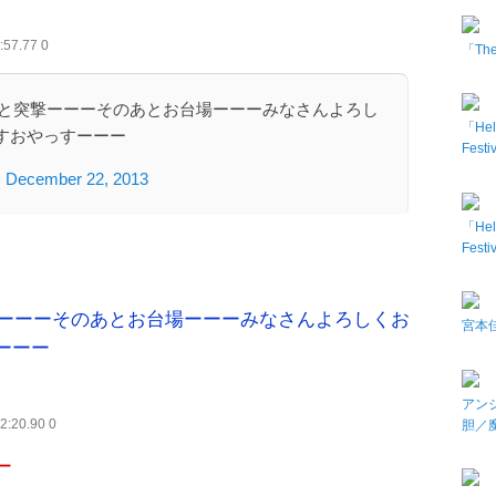
:57.77 0
「The 
あと突撃ーーーそのあとお台場ーーーみなさんよろし
「Hel
すおやっすーーー
Fes
)
December 22, 2013
「Hel
Fes
撃ーーーそのあとお台場ーーーみなさんよろしくお
宮本佳
ーーー
アン
2:20.90 0
胆／
ー