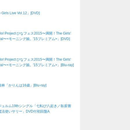
Girls Live Vol.12」[DVD]
lo! Project ひなフェス2015〜満開！The Girls'
tival〜<モーニング娘。'15プレミアム>」[DVD]
lo! Project ひなフェス2015〜満開！The Girls'
tival〜<モーニング娘。'15プレミアム>」[Blu-ray]
林「かりんは16歳」[Blu-ray]
ジュルム19thシングル「七転び八起き／臥薪嘗
魔法使いサリー」DVD付初回盤A