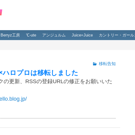
Berryz工房
℃-ute
アンジュルム
Juice=Juice
カントリー・ガール
移転告知
×ハロプロは移転しました
クの更新、RSSの登録URLの修正をお願いいた
ello.blog.jp/