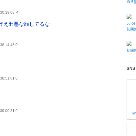
通常
30:39.08 P
Juic
げえ邪悪な顔してるな
初回盤
38:14.45 0
初回盤
SNS
38:51.81 0
39:00.31 0
Tw