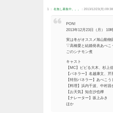
1 ：
名無し募集中。。。
：2013/12/23(月) 09:38
PON!
2013年12月23日（月） 1
実は冬がオススメ旭山動物
▽高橋愛と結婚発表あべこ
ごのシナモン煮
キャスト
【MC】ビビる大木、杉上佐
【パネラー】名越康文、芹
【特別パネラー】あべこう
【料理】浜内千波、中村昌
【お天気】知念沙也樺
【ナレーター】坂上みき
ほか