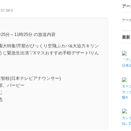
アー
:57.08 0
アー
0時25分～11時25分 の放送内容
最新
園大特集!芹那がびっくり空飛ぶカバ&大迫力キリン
うじ緊急生出演▽Xマスおすすめ手軽デザート!りん
「アン
日本武
智枝(日本テレビアナウンサー)
那、バービー
モーニ
カッと
じ
盤A
也
カン
ね』