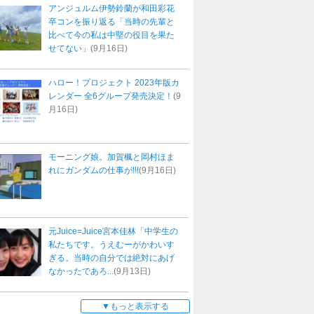
アンジュルム伊勢鈴蘭が和田彩花
卒コンを振り返る「当時の先輩と
比べて今の私は中堅の役目を果た
せてない」
(9月16日)
ハロー！プロジェクト 2023年版カ
レンダー 全6グループ発売決定！
(9
月16日)
モーニング娘。加賀楓と岡村ほま
れにガンダムの仕事が!!!
(9月16日)
元Juice=Juice宮本佳林「中学生の
私たちです。うえむーがかわいす
ぎる。当時の自分では絶対にあげ
なかったであろ...
(9月13日)
もっと表示する