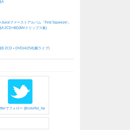
盤A
e=Juiceファーストアルバム「First Squeeze!」
A 2CD+BD(MVクリップス集)
B 2CD＋DVD(4/25札幌ライブ)
itterでフォロー @colorful_hp