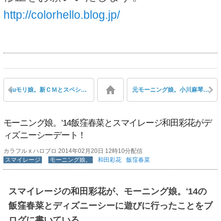
http://colorhello.blog.jp/
auモリ娘。新ＣＭとスペシャルムービーの続編公開！ 「つんくの発言篇」「分裂篇」
元モーニング娘。小川麻琴がミュージカル『シンデレラ』で主演シンデレラ役
モーニング娘。’14飯窪春菜とスマイレージ和田彩花がデ
ィズニーシーデート！
カラフル x ハロプロ 2014年02月20日 12時10分配信
スマイレージ
モーニング娘。
和田彩花
飯窪春菜
スマイレージの和田彩花が、モーニング娘。'14の
飯窪春菜とディズニーシーに遊びに行ったことをブ
ログに書いている。