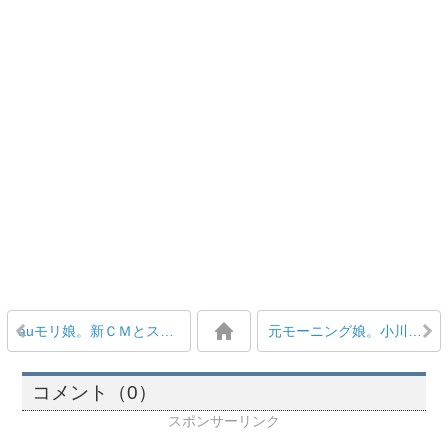
auモリ娘。新ＣＭとスペシャルムービーの続編公開！ 「つんくの発言篇」「分裂篇」
元モーニング娘。小川麻琴がミュージカル『シンデレラ』で主演シンデレラ役
コメント（0）
スポンサーリンク