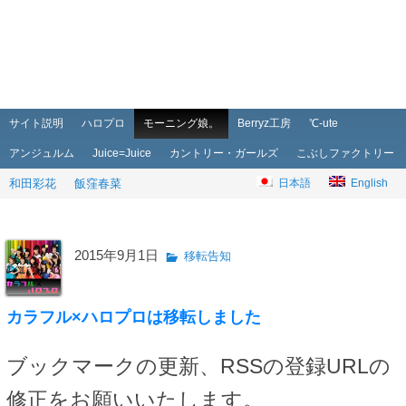
メインメニュー
メインコンテンツへ移動
サブコンテンツへ移動
サイト説明
ハロプロ
モーニング娘。
Berryz工房
℃-ute
アンジュルム
Juice=Juice
カントリー・ガールズ
こぶしファクトリー
和田彩花
飯窪春菜
日本語
English
2015年9月1日
移転告知
カラフル×ハロプロは移転しました
ブックマークの更新、RSSの登録URLの
修正をお願いいたします。