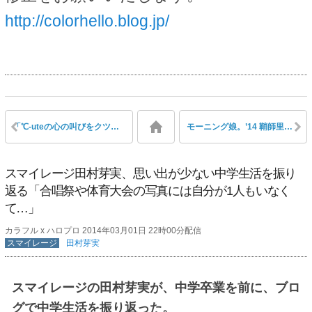
http://colorhello.blog.jp/
「℃-uteの心の叫びをクツにしちゃいます★」℃-uteとReebokのコラボ始動！ 動画第一弾公開
モーニング娘。’14 鞘師里保のファッション集がDVD化！(画像あり)
スマイレージ田村芽実、思い出が少ない中学生活を振り
返る「合唱祭や体育大会の写真には自分が1人もいなく
て…」
カラフル x ハロプロ 2014年03月01日 22時00分配信
スマイレージ
田村芽実
スマイレージの田村芽実が、中学卒業を前に、ブロ
グで中学生活を振り返った。