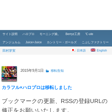
メインメニュー
メインコンテンツへ移動
サブコンテンツへ移動
サイト説明
ハロプロ
モーニング娘。
Berryz工房
℃-ute
アンジュルム
Juice=Juice
カントリー・ガールズ
こぶしファクトリー
田村芽実
日本語
English
2015年9月1日
移転告知
カラフル×ハロプロは移転しました
ブックマークの更新、RSSの登録URLの
修正をお願いいたします。