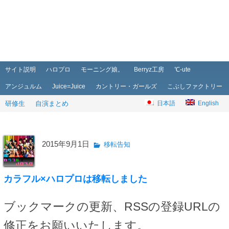
メインメニュー
メインコンテンツへ移動
サブコンテンツへ移動
サイト説明
ハロプロ
モーニング娘。
Berryz工房
℃-ute
アンジュルム
Juice=Juice
カントリー・ガールズ
こぶしファクトリー
研修生
自演まとめ
日本語
English
2015年9月1日
移転告知
カラフル×ハロプロは移転しました
ブックマークの更新、RSSの登録URLの
修正をお願いいたします。