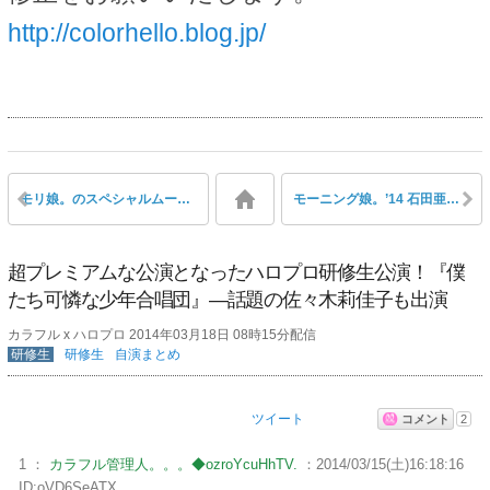
http://colorhello.blog.jp/
モリ娘。のスペシャルムービーvol.4が更新されたぞ！！「初ライブ速報」 「和解篇」
モーニング娘。’14 石田亜佑美、撮影時に小さすぎて台に乗せられ不満「身長を伸ばしたい！」
超プレミアムな公演となったハロプロ研修生公演！『僕
たち可憐な少年合唱団』―話題の佐々木莉佳子も出演
カラフル x ハロプロ 2014年03月18日 08時15分配信
研修生
研修生
自演まとめ
ツイート
コメント
2
1 ：
カラフル管理人。。。◆ozroYcuHhTV.
：2014/03/15(土)16:18:16
ID:oVD6SeATX