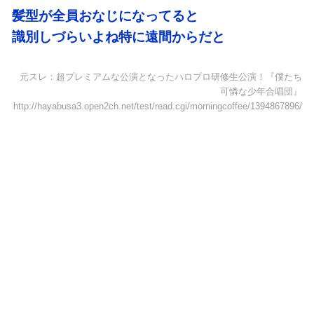
髪型が全員おなじになってると
識別しづらいよね特に遠間からだと
元スレ：超プレミアムな公演となったハロプロ研修生公演！『僕たち
可憐な少年合唱団』
http://hayabusa3.open2ch.net/test/read.cgi/morningcoffee/1394867896/