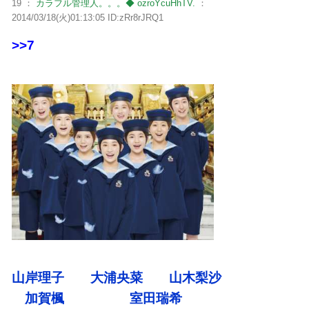
19 ：
カラフル管理人。。。◆ ozroYcuHhTV.
：
2014/03/18(火)01:13:05 ID:zRr8rJRQ1
>>7
山岸理子 大浦央菜 山木梨沙
加賀楓 室田瑞希