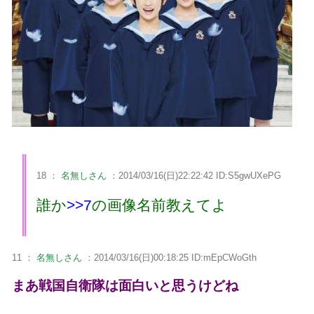
18 ：
名無しさん
：2014/03/16(日)22:22:42 ID:S5gwUXePG
誰か
>>7
の画像名前教えてよ
11 ：
名無しさん
：2014/03/16(日)00:18:25 ID:mEpCWoGth
まあ戦国自衛隊は面白いと思うけどね