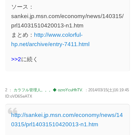
ソース：
sankei.jp.msn.com/economy/news/140315/
prl14031510420013-n1.htm
まとめ：
http://www.colorful-
hp.net/archive/entry-7411.html
>>2
に続く
2 ：
カラフル管理人。。。◆ ozroYcuHhTV.
：2014/03/15(土)16:19:45
ID:oVD6SeATX
http://sankei.jp.msn.com/economy/news/14
0315/prl14031510420013-n1.htm