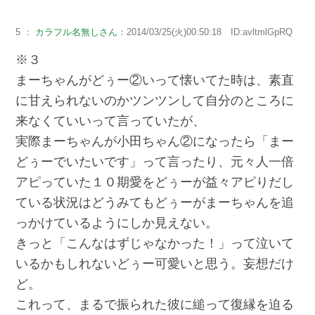
5 ：
カラフル名無しさん
：2014/03/25(火)00:50:18 ID:avltmlGpRQ
※３
まーちゃんがどぅー②いって懐いてた時は、素直
に甘えられないのかツンツンして自分のところに
来なくていいって言っていたが、
実際まーちゃんが小田ちゃん②になったら「まー
どぅーでいたいです」って言ったり、元々人一倍
アピっていた１０期愛をどぅーが益々アピりだし
ている状況はどうみてもどぅーがまーちゃんを追
っかけているようにしか見えない。
きっと「こんなはずじゃなかった！」って泣いて
いるかもしれないどぅー可愛いと思う。妄想だけ
ど。
これって、まるで振られた彼に縋って復縁を迫る