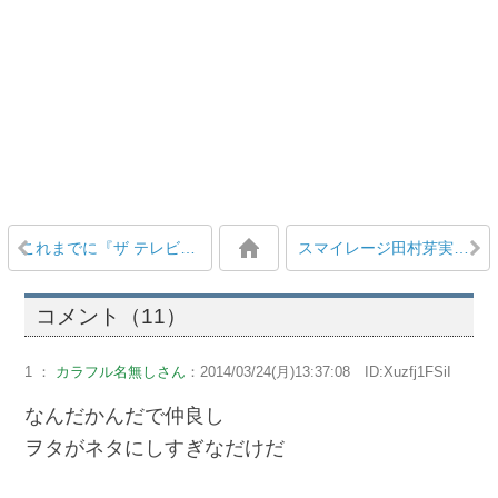
これまでに『ザ テレビジョン』の表紙を飾ったハロプロメンバーは？
スマイレージ田村芽実、高校進学確定！ 「女子高生生活エンジョイ予定」のお知らせ
コメント（11）
1 ：
カラフル名無しさん
：2014/03/24(月)13:37:08 ID:Xuzfj1FSiI
なんだかんだで仲良し
ヲタがネタにしすぎなだけだ