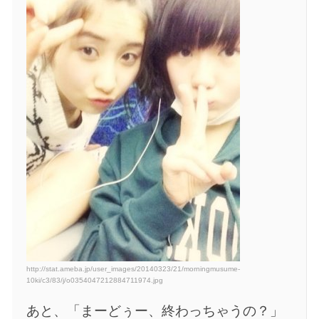
http://stat.ameba.jp/user_images/20140323/21/morningmusume-
10ki/c3/83/j/o0354047212884711974.jpg
あと、「まーどぅー、終わっちゃうの？」