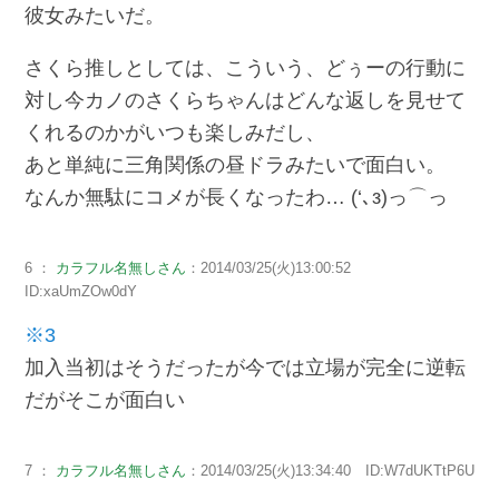
彼女みたいだ。
さくら推しとしては、こういう、どぅーの行動に
対し今カノのさくらちゃんはどんな返しを見せて
くれるのかがいつも楽しみだし、
あと単純に三角関係の昼ドラみたいで面白い。
なんか無駄にコメが長くなったわ… (‘､з)っ⌒っ
6 ：
カラフル名無しさん
：2014/03/25(火)13:00:52
ID:xaUmZOw0dY
※3
加入当初はそうだったが今では立場が完全に逆転
だがそこが面白い
7 ：
カラフル名無しさん
：2014/03/25(火)13:34:40 ID:W7dUKTtP6U