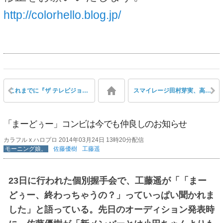
http://colorhello.blog.jp/
これまでに『ザ テレビジョン』の表紙を飾ったハロプロメンバーは？
スマイレージ田村芽実、高校進学確定！ 「女子高生生活エンジョイ予定」のお知らせ
「まーどぅー」コンビは今でも仲良しのお知らせ
カラフル x ハロプロ 2014年03月24日 13時20分配信
モーニング娘。
佐藤優樹
工藤遥
23日に行われた個別握手会で、工藤遥が「「まー
どぅー、終わっちゃうの？」っていっぱい聞かれま
した」と語っている。先日のオーディション発表時