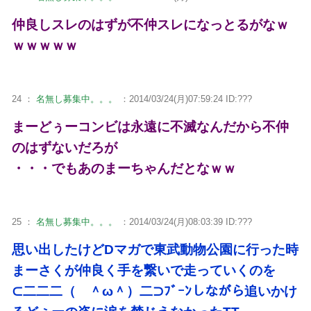
仲良しスレのはずが不仲スレになっとるがなｗ
ｗｗｗｗｗ
24 ：
名無し募集中。。。
：2014/03/24(月)07:59:24 ID:???
まーどぅーコンビは永遠に不滅なんだから不仲
のはずないだろが
・・・でもあのまーちゃんだとなｗｗ
25 ：
名無し募集中。。。
：2014/03/24(月)08:03:39 ID:???
思い出したけどDマガで東武動物公園に行った時
まーさくが仲良く手を繋いで走っていくのを
⊂二二二（ ＾ω＾）二⊃ﾌﾞｰﾝしながら追いかけ