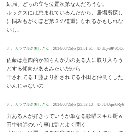
結局、どぅの立ち位置次第なんだろうな。
ルックスには恵まれているんだから、居場所探し
に悩みもがくほど第２の道重になれるかもしれな
いし。
8 ：
カラフル名無しさん
：2014/03/25(火)21:51:51 ID:dEjw9K9QDo
佐藤は意図的か知らんが力のある人に取り入ろう
とする傾向があるみたいだから
干されてる工藤より推されてる小田と仲良くした
いんじゃないの
9 ：
カラフル名無しさん
：2014/03/25(火)23:32:10 ID:JL4Jqm6Ry6
力ある人が好きっていうか単なる歌唱スキル厨ｗ
田中鞘師のいう事は割とよく聞く