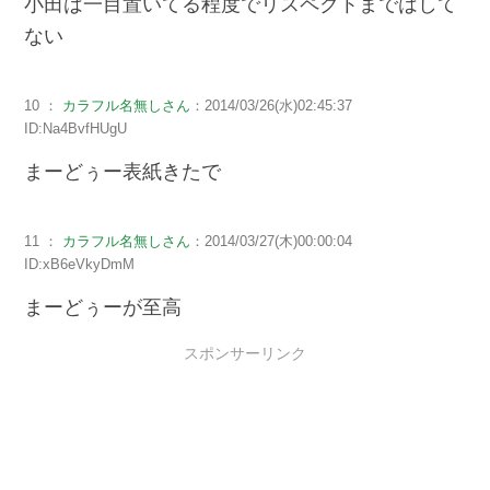
小田は一目置いてる程度でリスペクトまではして
ない
10 ：
カラフル名無しさん
：2014/03/26(水)02:45:37
ID:Na4BvfHUgU
まーどぅー表紙きたで
11 ：
カラフル名無しさん
：2014/03/27(木)00:00:04
ID:xB6eVkyDmM
まーどぅーが至高
スポンサーリンク