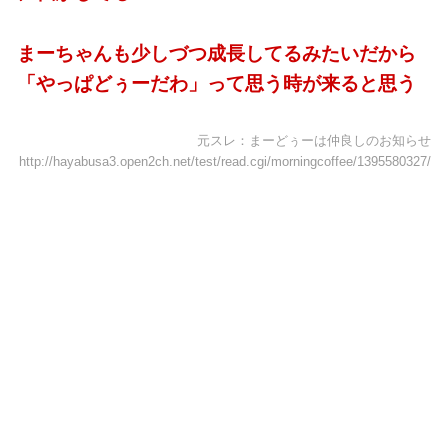
まーちゃんも少しづつ成長してるみたいだから
「やっぱどぅーだわ」って思う時が来ると思う
元スレ：まーどぅーは仲良しのお知らせ
http://hayabusa3.open2ch.net/test/read.cgi/morningcoffee/1395580327/