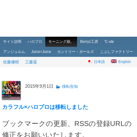
メインメニュー
メインコンテンツへ移動
サブコンテンツへ移動
サイト説明
ハロプロ
モーニング娘。
Berryz工房
℃-ute
アンジュルム
Juice=Juice
カントリー・ガールズ
こぶしファクトリー
佐藤優樹
工藤遥
日本語
English
2015年9月1日
移転告知
カラフル×ハロプロは移転しました
ブックマークの更新、RSSの登録URLの
修正をお願いいたします。