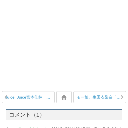
Juice=Juice宮本佳林 ソロ写真集『佳林』発売決定！ 4/28予約受付開始
モー娘。生田衣梨奈「（魔法は）黒バラでやったらウケたので『これイケるんじゃね？』と… もうやらないけど」
コメント（1）