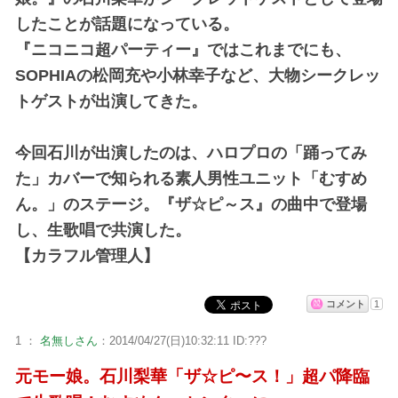
したことが話題になっている。
『ニコニコ超パーティー』ではこれまでにも、
SOPHIAの松岡充や小林幸子など、大物シークレッ
トゲストが出演してきた。
今回石川が出演したのは、ハロプロの「踊ってみ
た」カバーで知られる素人男性ユニット「むすめ
ん。」のステージ。『ザ☆ピ～ス』の曲中で登場
し、生歌唱で共演した。
【カラフル管理人】
コメント
1
1 ：
名無しさん
：2014/04/27(日)10:32:11 ID:???
元モー娘。石川梨華「ザ☆ピ〜ス！」超パ降臨