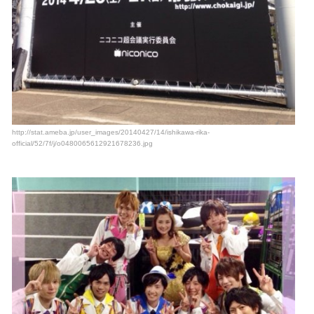
http://stat.ameba.jp/user_images/20140427/14/ishikawa-rika-
official/52/7f/j/o0480065612921678236.jpg