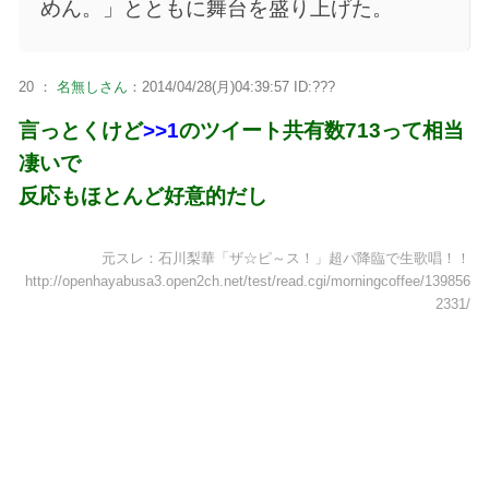
めん。」とともに舞台を盛り上げた。
20 ：
名無しさん
：2014/04/28(月)04:39:57 ID:???
言っとくけど
>>1
のツイート共有数713って相当
凄いで
反応もほとんど好意的だし
元スレ：石川梨華「ザ☆ピ～ス！」超パ降臨で生歌唱！！
http://openhayabusa3.open2ch.net/test/read.cgi/morningcoffee/139856
2331/