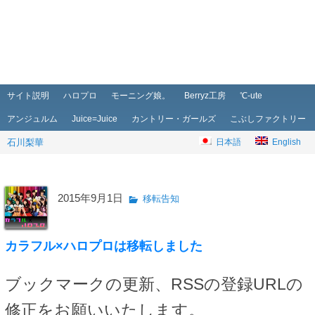
メインメニュー
メインコンテンツへ移動
サブコンテンツへ移動
サイト説明
ハロプロ
モーニング娘。
Berryz工房
℃-ute
アンジュルム
Juice=Juice
カントリー・ガールズ
こぶしファクトリー
石川梨華
日本語
English
2015年9月1日
移転告知
カラフル×ハロプロは移転しました
ブックマークの更新、RSSの登録URLの
修正をお願いいたします。