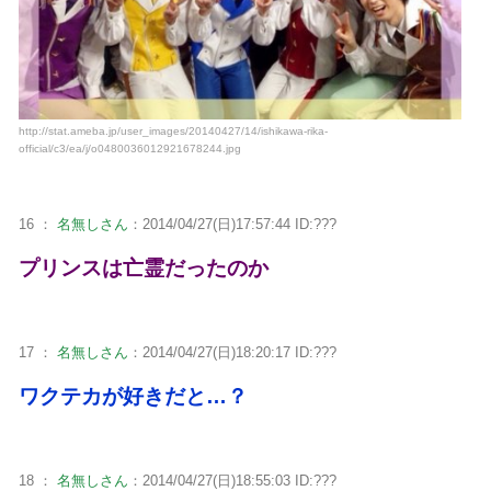
http://stat.ameba.jp/user_images/20140427/14/ishikawa-rika-
official/c3/ea/j/o0480036012921678244.jpg
16 ：
名無しさん
：2014/04/27(日)17:57:44 ID:???
プリンスは亡霊だったのか
17 ：
名無しさん
：2014/04/27(日)18:20:17 ID:???
ワクテカが好きだと…？
18 ：
名無しさん
：2014/04/27(日)18:55:03 ID:???