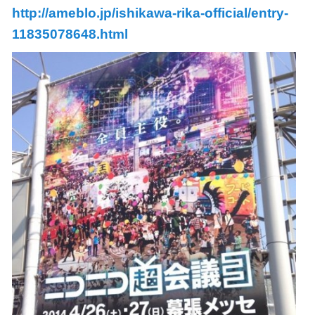
http://ameblo.jp/ishikawa-rika-official/entry-
11835078648.html