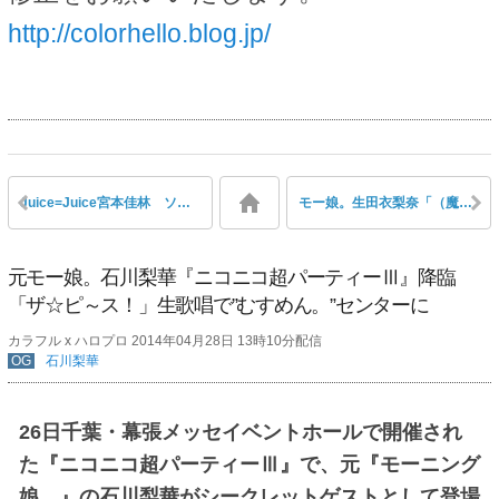
http://colorhello.blog.jp/
Juice=Juice宮本佳林 ソロ写真集『佳林』発売決定！ 4/28予約受付開始
モー娘。生田衣梨奈「（魔法は）黒バラでやったらウケたので『これイケるんじゃね？』と… もうやらないけど」
元モー娘。石川梨華『ニコニコ超パーティーⅢ』降臨
「ザ☆ピ～ス！」生歌唱で”むすめん。”センターに
カラフル x ハロプロ 2014年04月28日 13時10分配信
OG
石川梨華
26日千葉・幕張メッセイベントホールで開催され
た『ニコニコ超パーティーⅢ』で、元『モーニング
娘。』の石川梨華がシークレットゲストとして登場