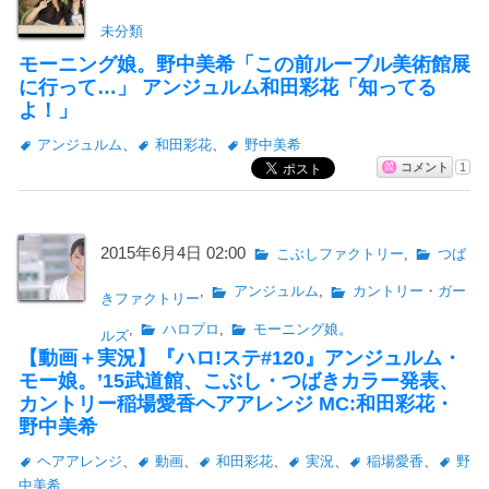
未分類
モーニング娘。野中美希「この前ルーブル美術館展
に行って…」 アンジュルム和田彩花「知ってる
よ！」
アンジュルム
、
和田彩花
、
野中美希
コメント
1
2015年6月4日 02:00
こぶしファクトリー
,
つば
,
アンジュルム
,
カントリー・ガー
きファクトリー
,
ハロプロ
,
モーニング娘。
ルズ
【動画＋実況】『ハロ!ステ#120』アンジュルム・
モー娘。’15武道館、こぶし・つばきカラー発表、
カントリー稲場愛香ヘアアレンジ MC:和田彩花・
野中美希
ヘアアレンジ
、
動画
、
和田彩花
、
実況
、
稲場愛香
、
野
中美希