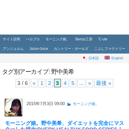
メインメニュー
メインコンテンツへ移動
サブコンテンツへ移動
サイト説明
ハロプロ
モーニング娘。
Berryz工房
℃-ute
アンジュルム
Juice=Juice
カントリー・ガールズ
こぶしファクトリー
日本語
English
タグ別アーカイブ:
野中美希
3 / 6
«
1
2
3
4
5
...
»
最後 »
2015年7月3日 09:00
モーニング娘。
モーニング娘。野中美希、ダイエットを完全にマス