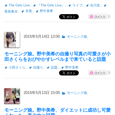
The Girls Live
、
『The Girls Live』
、
ライブ
、
吉川友
、
、
衣装
、
野中美希
尾形春水
コメント
2
2015年5月14日 12:00
モーニング娘。
モーニング娘。野中美希の自撮り写真の可愛さが小
田さくらをおびやかすレベルまで来ていると話題
小田さくら
、
自撮り
、
話題
、
野中美希
コメント
3
2015年5月13日 15:00
モーニング娘。
モーニング娘。野中美希、ダイエットに成功し可愛