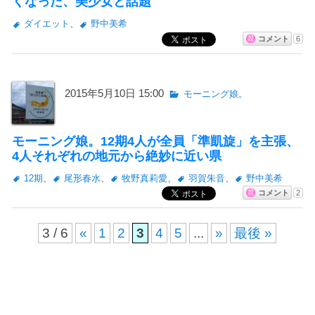
くなった、美少女と話題
ダイエット
、
野中美希
コメント
6
2015年5月10日 15:00
モーニング娘。
モーニング娘。12期4人が全員「準凱旋」を主張、
4人それぞれの地元から絶妙に近い県
12期
、
尾形春水
、
牧野真莉愛
、
羽賀朱音
、
野中美希
コメント
2
3 / 6
«
1
2
3
4
5
...
»
最後 »