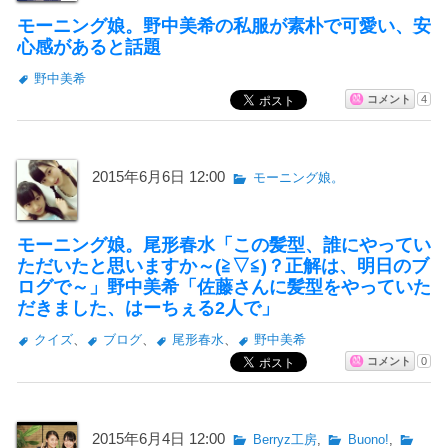
モーニング娘。野中美希の私服が素朴で可愛い、安
心感があると話題
野中美希
コメント
4
2015年6月6日 12:00
モーニング娘。
モーニング娘。尾形春水「この髪型、誰にやってい
ただいたと思いますか～(≧▽≦)？正解は、明日のブ
ログで～」野中美希「佐藤さんに髪型をやっていた
だきました、はーちぇる2人で」
クイズ
、
ブログ
、
尾形春水
、
野中美希
コメント
0
2015年6月4日 12:00
Berryz工房
,
Buono!
,