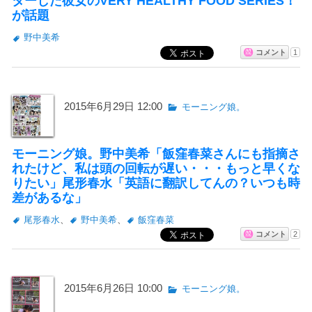
ターした彼女のVERY HEALTHY FOOD SERIES！
が話題
野中美希
コメント
1
2015年6月29日 12:00
モーニング娘。
モーニング娘。野中美希「飯窪春菜さんにも指摘さ
れたけど、私は頭の回転が遅い・・・もっと早くな
りたい」尾形春水「英語に翻訳してんの？いつも時
差があるな」
尾形春水
、
野中美希
、
飯窪春菜
コメント
2
2015年6月26日 10:00
モーニング娘。