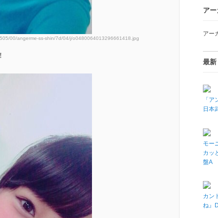
アー
アー
50505/00/angerme-ss-shin/7d/04/j/o0480064013296661418.jpg
！
最新
「アン
日本武
モーニ
カッと
盤A
カン
ね』