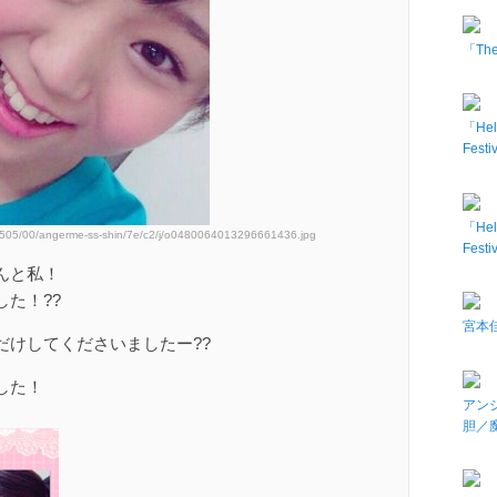
「The 
「Hel
Fes
「Hel
50505/00/angerme-ss-shin/7e/c2/j/o0480064013296661436.jpg
Fes
んと私！
た！??
宮本佳
だけしてくださいましたー??
した！
アン
胆／