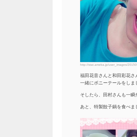
http://stat.ameba.jp/user_images/201
福田花音さんと和田彩花さ
一緒にポニーテールをしまし
そしたら、田村さんも一瞬
あと、特製餃子鍋を食べま