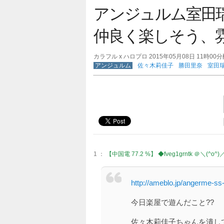
アンジュルム室田
仲良く楽しそう、
カラフル x ハロプロ 2015年05月08日 11時00
アンジュルム
佐々木莉佳子
勝田里奈
室田
1 ：
【中国電 77.2 %】 ◆fveg1grntk ＠＼(^o^)
http://ameblo.jp/angerme-ss
今日楽屋で遊んだこと??
佐々木莉佳子ちゃんを潰し