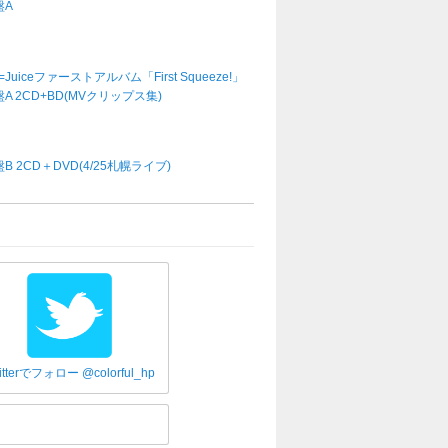
盤A
e=Juiceファーストアルバム「First Squeeze!」
A 2CD+BD(MVクリップス集)
B 2CD＋DVD(4/25札幌ライブ)
itterでフォロー @colorful_hp