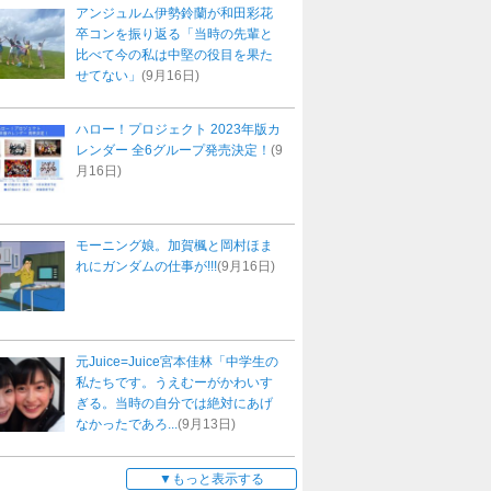
アンジュルム伊勢鈴蘭が和田彩花
卒コンを振り返る「当時の先輩と
比べて今の私は中堅の役目を果た
せてない」
(9月16日)
ハロー！プロジェクト 2023年版カ
レンダー 全6グループ発売決定！
(9
月16日)
モーニング娘。加賀楓と岡村ほま
れにガンダムの仕事が!!!
(9月16日)
元Juice=Juice宮本佳林「中学生の
私たちです。うえむーがかわいす
ぎる。当時の自分では絶対にあげ
なかったであろ...
(9月13日)
もっと表示する