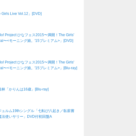
Girls Live Vol.12」[DVD]
lo! Project ひなフェス2015〜満開！The Girls'
tival〜<モーニング娘。'15プレミアム>」[DVD]
lo! Project ひなフェス2015〜満開！The Girls'
tival〜<モーニング娘。'15プレミアム>」[Blu-ray]
林「かりんは16歳」[Blu-ray]
ジュルム19thシングル「七転び八起き／臥薪嘗
魔法使いサリー」DVD付初回盤A