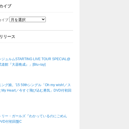
カイブ
カイブ
リリース
ジュルムSTARTING LIVE TOUR SPECIAL@
道館『大器晩成』」[Blu-ray]
ング娘。'15 59thシングル「Oh my wish!／ス
My Heart／今すぐ飛び込む勇気」DVD付初回
トリー・ガールズ『わかっているのにごめん
DVD付初回盤C