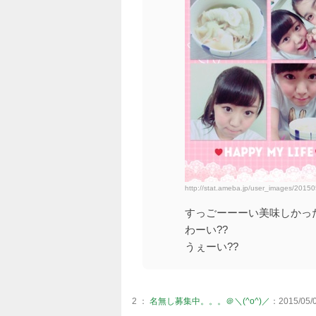
http://stat.ameba.jp/user_images/201
すっごーーーい美味しかった
わーい??
うぇーい??
2 ：
名無し募集中。。。＠＼(^o^)／
：2015/05/0