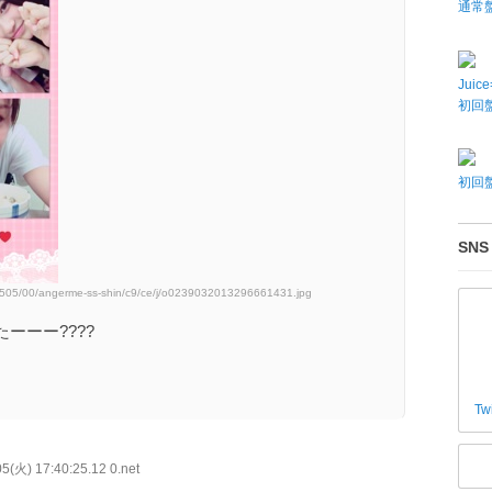
通常
Juic
初回盤
初回盤
SNS
50505/00/angerme-ss-shin/c9/ce/j/o0239032013296661431.jpg
ーーー????
Tw
5(火) 17:40:25.12 0.net