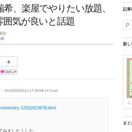
瑞希、楽屋でやりたい放題、
記事
雰囲気が良いと話題
検索
分配信
瑞希
新し
4
／
：2015/05/05(火) 17:39:08.14 0.net
こ
-shin/entry-12022623678.html
まと
てみました！した