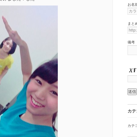
お名
まと
備考
カテ
カテ