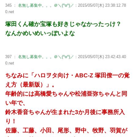
345 ：
名無し募集中。。。＠＼(^o^)／
：2015/05/07(木) 23:38:12.78
0.net
塚田くん確か宝塚も好きじゃなかったっけ？
なんかめいめいっぽいよな
397 ：
名無し募集中。。。＠＼(^o^)／
：2015/05/07(木) 23:42:43.40
0.net
ちなみに「ハロヲタ向け・ABC-Z 塚田僚一の覚
え方（最新版）」。
年齢的には高橋愛ちゃんや松浦亜弥ちゃんと同
い年で、
鈴木香音ちゃんが生まれた3か月後に事務所入
り！
佐藤、工藤、小田、尾形、野中、牧野、羽賀が