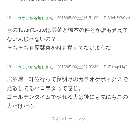
12 ：
カラフル名無しさん
：2015/05/09(土)16:51:00 ID:3Jvb3YW.zo
今のTeam℃-uteは栞菜と橋本の件とか誰も覚えて
ないんじゃないの？
そもそも有原栞菜を誰も覚えてないような。
13 ：
カラフル名無しさん
：2015/05/09(土)22:36:46 ID:IEzrvpiUg2
居酒屋三軒位行って夜明けのカラオケボックスで
発散してるハロヲタって感じ。
ゴールデンタイムでやれる人は後にも先にもこの
人だけだろ。
スポンサーリンク