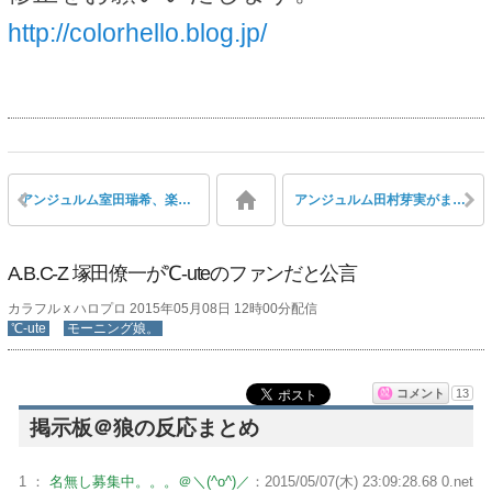
http://colorhello.blog.jp/
アンジュルム室田瑞希、楽屋でやりたい放題、仲良く楽しそう、雰囲気が良いと話題
アンジュルム田村芽実がまたバッサリと断髪
A.B.C-Z 塚田僚一が℃-uteのファンだと公言
カラフル x ハロプロ 2015年05月08日 12時00分配信
℃-ute
モーニング娘。
コメント
13
掲示板＠狼の反応まとめ
1 ：
名無し募集中。。。＠＼(^o^)／
：2015/05/07(木) 23:09:28.68 0.net