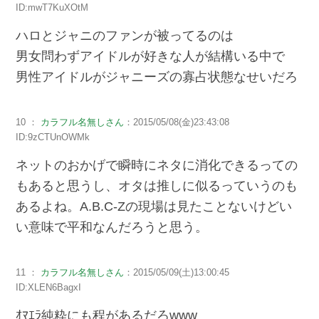
ID:mwT7KuXOtM
ハロとジャニのファンが被ってるのは
男女問わずアイドルが好きな人が結構いる中で
男性アイドルがジャニーズの寡占状態なせいだろ
10 ：
カラフル名無しさん
：2015/05/08(金)23:43:08
ID:9zCTUnOWMk
ネットのおかげで瞬時にネタに消化できるっての
もあると思うし、オタは推しに似るっていうのも
あるよね。A.B.C-Zの現場は見たことないけどい
い意味で平和なんだろうと思う。
11 ：
カラフル名無しさん
：2015/05/09(土)13:00:45
ID:XLEN6BagxI
ｵﾏｴﾗ純粋にも程があるだろwww