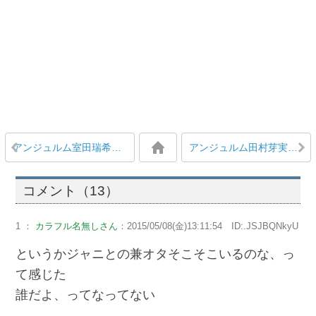
アンジュルム室田瑞希、楽屋でやりたい放題、仲良く楽しそう、雰囲気が良いと話題
アンジュルム田村芽実がまたバッサリと断髪
コメント（13）
1 ：
カラフル名無しさん
：2015/05/08(金)13:11:54 ID:.JSJBQNkyU
というかジャニとの兼オタそこそこいるのな、っ
て感じた
誰だよ、ってなってない