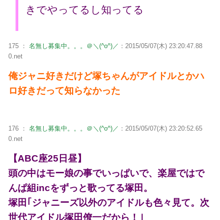
きでやってるし知ってる
175 ：
名無し募集中。。。＠＼(^o^)／
：2015/05/07(木) 23:20:47.88
0.net
俺ジャニ好きだけど塚ちゃんがアイドルとかハ
ロ好きだって知らなかった
176 ：
名無し募集中。。。＠＼(^o^)／
：2015/05/07(木) 23:20:52.65
0.net
【ABC座25日昼】
頭の中はモー娘の事でいっぱいで、楽屋ではで
んぱ組incをずっと歌ってる塚田。
塚田｢ジャニーズ以外のアイドルも色々見て。次
世代アイドル塚田僚一だから！｣