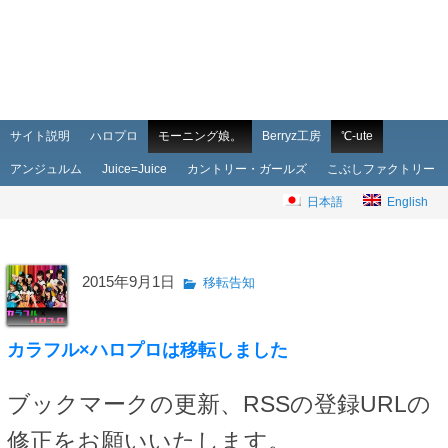
メインメニュー
メインコンテンツへ移動
サブコンテンツへ移動
サイト説明
ハロプロ
モーニング娘。
Berryz工房
℃-ute
アンジュルム
Juice=Juice
カントリー・ガールズ
こぶしファクトリー
日本語
English
2015年9月1日
移転告知
カラフル×ハロプロは移転しました
ブックマークの更新、RSSの登録URLの
修正をお願いいたします。