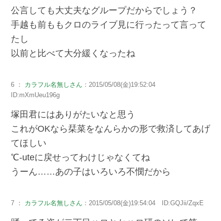
公言しても大丈夫なグループだからでしょう？
手越も前ももクロのライブ見に行ったって言って
たし
以前と比べて大分緩くなったね
6 ：
カラフル名無しさん
：2015/05/08(金)19:52:04
ID:mXmUeu196g
塚田君にはありがたいなと思う
これがOKなら栞菜をなんらかの形で救済してあげ
てほしい
℃-uteに戻せってわけじゃなくてね
うーん……あの子はいろいろ不憫だから
7 ：
カラフル名無しさん
：2015/05/08(金)19:54:04 ID:GQJii/ZqxE