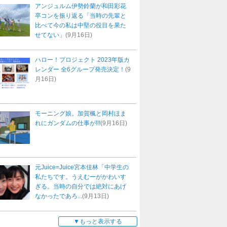
アンジュルム伊勢鈴蘭が和田彩花
卒コンを振り返る「当時の先輩と
比べて今の私は中堅の役目を果た
せてない」
(9月16日)
ハロー！プロジェクト 2023年版カ
レンダー 全6グループ発売決定！
(9
月16日)
モーニング娘。加賀楓と岡村ほま
れにガンダムの仕事が!!!
(9月16日)
元Juice=Juice宮本佳林「中学生の
私たちです。うえむーがかわいす
ぎる。当時の自分では絶対にあげ
なかったであろ...
(9月13日)
もっと表示する