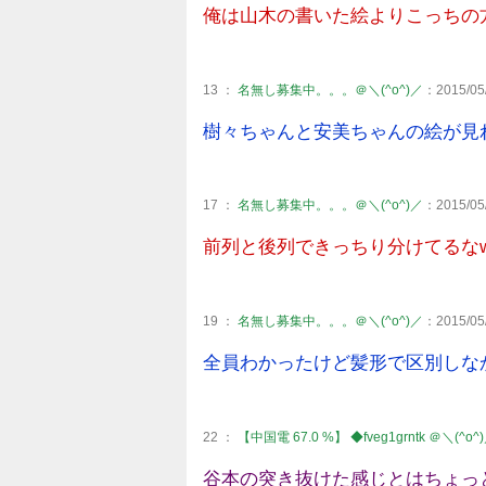
俺は山木の書いた絵よりこっちの
13 ：
名無し募集中。。。＠＼(^o^)／
：2015/05/
樹々ちゃんと安美ちゃんの絵が見
17 ：
名無し募集中。。。＠＼(^o^)／
：2015/05/
前列と後列できっちり分けてるな
19 ：
名無し募集中。。。＠＼(^o^)／
：2015/05/
全員わかったけど髪形で区別しな
22 ：
【中国電 67.0 %】 ◆fveg1grntk ＠＼(^o^
谷本の突き抜けた感じとはちょっ