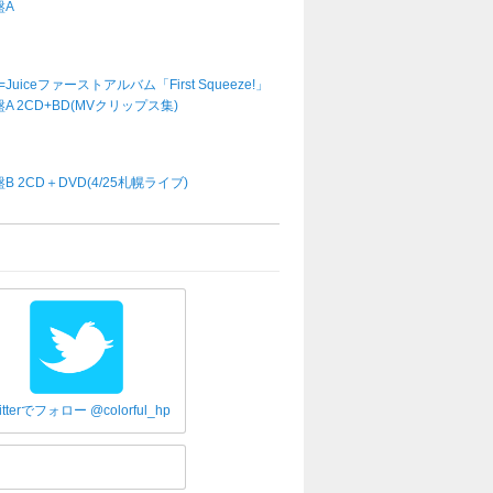
盤A
e=Juiceファーストアルバム「First Squeeze!」
A 2CD+BD(MVクリップス集)
B 2CD＋DVD(4/25札幌ライブ)
itterでフォロー @colorful_hp