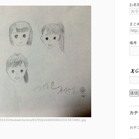
お名
まと
備考
カテ
0523/22/tsubaki-factory/61/55/j/o0480036013315874881.jpg
カテ