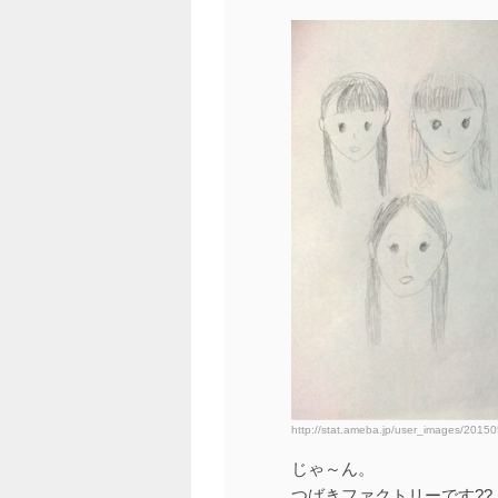
http://stat.ameba.jp/user_images/2015
じゃ～ん。
つばきファクトリーです??