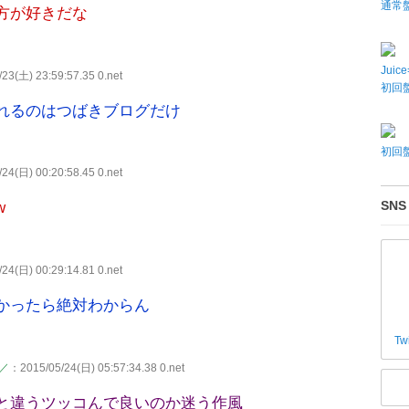
通常
方が好きだな
Juic
23(土) 23:59:57.35 0.net
初回盤
れるのはつばきブログだけ
初回盤
24(日) 00:20:58.45 0.net
SNS
w
24(日) 00:29:14.81 0.net
かったら絶対わからん
Tw
)／
：2015/05/24(日) 05:57:34.38 0.net
と違うツッコんで良いのか迷う作風