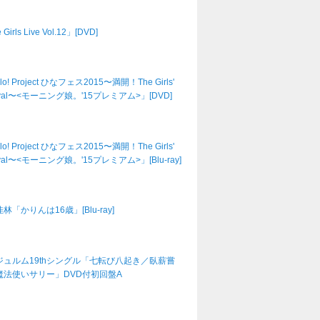
Girls Live Vol.12」[DVD]
lo! Project ひなフェス2015〜満開！The Girls'
tival〜<モーニング娘。'15プレミアム>」[DVD]
lo! Project ひなフェス2015〜満開！The Girls'
tival〜<モーニング娘。'15プレミアム>」[Blu-ray]
林「かりんは16歳」[Blu-ray]
ジュルム19thシングル「七転び八起き／臥薪嘗
魔法使いサリー」DVD付初回盤A