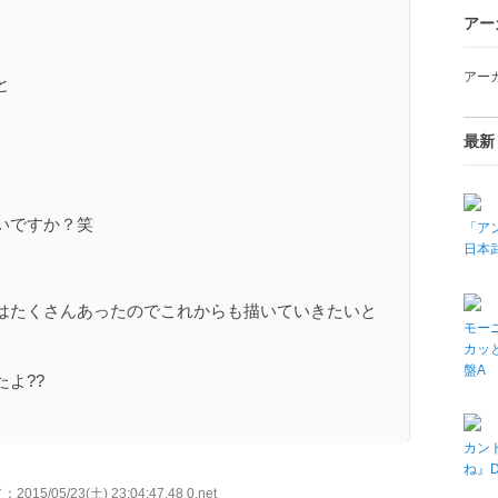
アー
アー
と
最新
いですか？笑
「アン
日本武
はたくさんあったのでこれからも描いていきたいと
モーニ
カッと
盤A
よ??
カン
ね』
／
：2015/05/23(土) 23:04:47.48 0.net