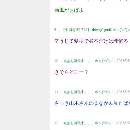
画風がぉぱよ
5 ：
【中国電 69.7 %】 ◆fveg1grntk ＠＼(^o^)
辛うじて髪型で谷本だけは理解る
10 ：
名無し募集中。。。＠＼(^o^)／
：2015/05/
きそらどこー？
11 ：
名無し募集中。。。＠＼(^o^)／
：2015/05/
さっき山木さんのまなかん見たば
12 ：
名無し募集中。。。＠＼(^o^)／
：2015/05/