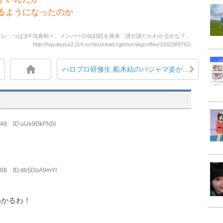
るようになったのか
スレ：つばきF浅倉樹々、メンバーの似顔絵を発表「誰が誰だかわかるかな？」
http://hayabusa3.2ch.sc/test/read.cgi/morningcoffee/1432389781/
ハロプロ研修生 船木結のパジャマ姿が可愛いと話題
:48 ID:uUe9DkFN5I
:08 ID:db5DoA9mYI
わかるわ！