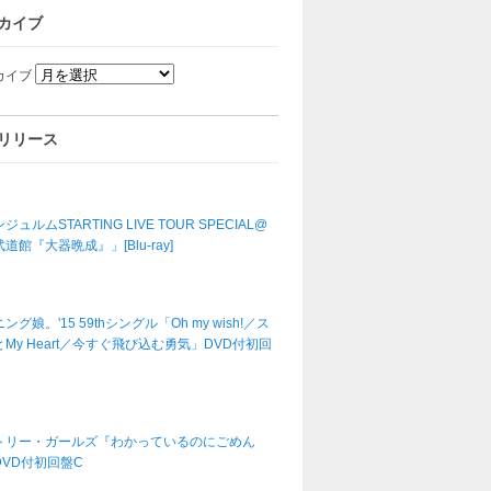
カイブ
カイブ
リリース
ジュルムSTARTING LIVE TOUR SPECIAL@
道館『大器晩成』」[Blu-ray]
ング娘。'15 59thシングル「Oh my wish!／ス
My Heart／今すぐ飛び込む勇気」DVD付初回
トリー・ガールズ『わかっているのにごめん
DVD付初回盤C