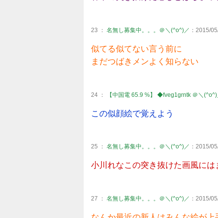
23 ：
名無し募集中。。。＠＼(^o^)／
：2015/05/
似てる似てない言う前に
まだつばきメンよく知らない
24 ：
【中国電 65.9 %】 ◆fveg1grntk ＠＼(^o^
この似顔絵で覚えよう
25 ：
名無し募集中。。。＠＼(^o^)／
：2015/05/
小川れなこの突き抜けた画風には
27 ：
名無し募集中。。。＠＼(^o^)／
：2015/05/
なんか最近の新人はみんな絵が上