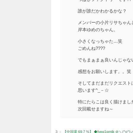
誰が誰だかわかるかな？
メンバーの小片リサちゃん
岸本ゆめのちゃん。
小さくなっちゃた…笑
ごめんね????
でもまぁまぁ良いんじゃな
感想をお願いします。。笑
そしてまだまだリクエスト
思います^_－☆
特にたらこは良く描けました
次回載せますね～
3 ：
【中国電 69.7 %】 ◆fveg1grntk ＠＼(^o^)