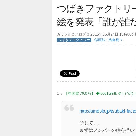
つばきファクトリ
絵を発表「誰が誰
カラフル x ハロプロ 2015年05月24日 15時00
つばきファクトリー
似顔絵
浅倉樹々
1 ：
【中国電 70.0 %】 ◆fveg1grntk ＠＼(^o^)
http://ameblo.jp/tsubaki-fac
そして、、
まずはメンバーの絵を描い