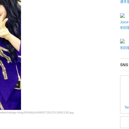
通常
Juic
初回盤
初回盤
SNS
Tw
umimichishige-blog/63/b8/j/o0480071912513862138.jpg