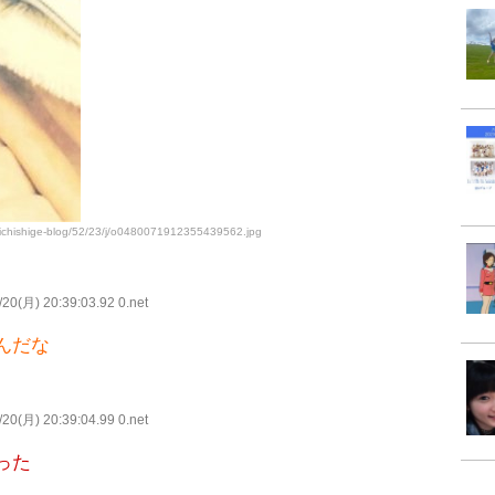
michishige-blog/52/23/j/o0480071912355439562.jpg
20(月) 20:39:03.92 0.net
んだな
20(月) 20:39:04.99 0.net
った