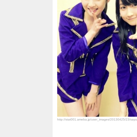
http://stat001.ameba.jp/user_images/20130425/23/say