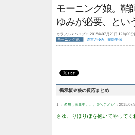
モーニング娘。鞘
ゆみが必要、とい
カラフル x ハロプロ 2015年07月21日 12時00
モーニング娘。
道重さゆみ
鞘師里保
掲示板＠狼の反応まとめ
1 ：
名無し募集中。。。＠＼(^o^)／
：2015/07/2
さゆ、りほりほを抱いてやってく