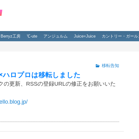
Berryz工房
℃-ute
アンジュルム
Juice=Juice
カントリー・ガール
移転告知
×ハロプロは移転しました
クの更新、RSSの登録URLの修正をお願いいた
ello.blog.jp/