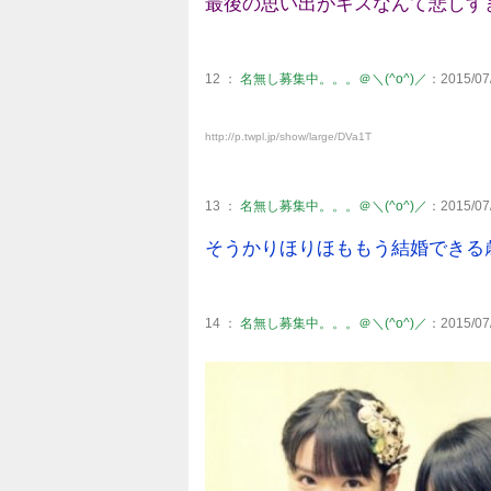
最後の思い出がキスなんて悲しす
12 ：
名無し募集中。。。＠＼(^o^)／
：2015/07/
http://p.twpl.jp/show/large/DVa1T
13 ：
名無し募集中。。。＠＼(^o^)／
：2015/07/
そうかりほりほももう結婚できる
14 ：
名無し募集中。。。＠＼(^o^)／
：2015/07/