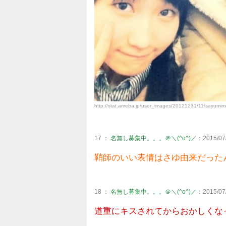
http://stat.ameba.jp/user_images/20121231/11/sayumi
17 ：
名無し募集中。。。＠＼(^o^)／
：2015/07/
鞘師のいい表情はさゆ由来だった
18 ：
名無し募集中。。。＠＼(^o^)／
：2015/07/
道重にキスされてからおかしくな