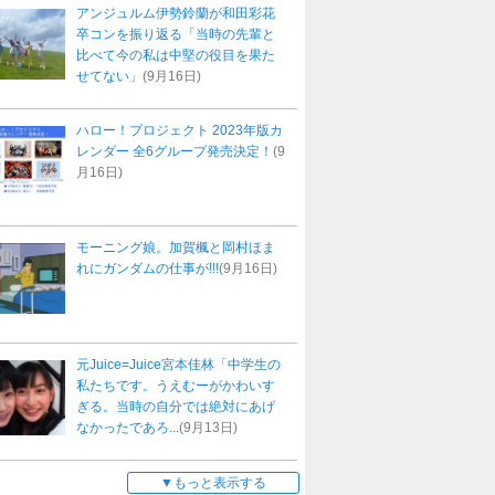
アンジュルム伊勢鈴蘭が和田彩花
卒コンを振り返る「当時の先輩と
比べて今の私は中堅の役目を果た
せてない」
(9月16日)
ハロー！プロジェクト 2023年版カ
レンダー 全6グループ発売決定！
(9
月16日)
モーニング娘。加賀楓と岡村ほま
れにガンダムの仕事が!!!
(9月16日)
元Juice=Juice宮本佳林「中学生の
私たちです。うえむーがかわいす
ぎる。当時の自分では絶対にあげ
なかったであろ...
(9月13日)
もっと表示する