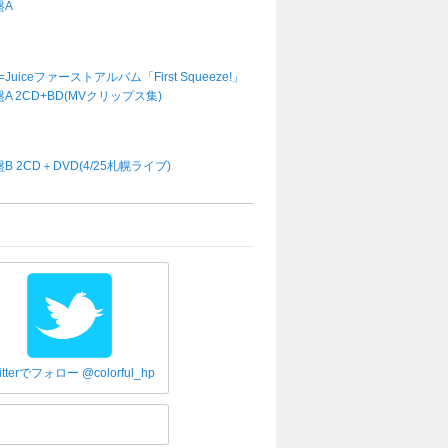
盤A
e=Juiceファーストアルバム「First Squeeze!」
A 2CD+BD(MVクリップス集)
B 2CD＋DVD(4/25札幌ライブ)
itterでフォロー @colorful_hp