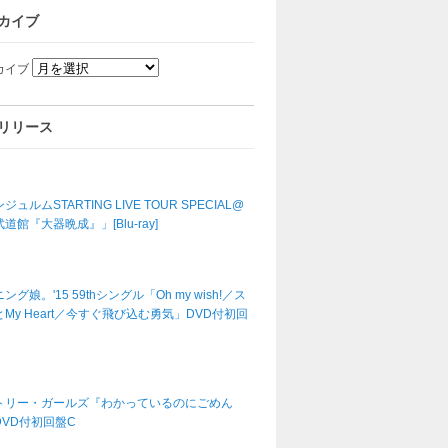
カイブ
カイブ
リリース
ジュルムSTARTING LIVE TOUR SPECIAL@
道館『大器晩成』」[Blu-ray]
ング娘。'15 59thシングル「Oh my wish!／ス
My Heart／今すぐ飛び込む勇気」DVD付初回
トリー・ガールズ『わかっているのにごめん
DVD付初回盤C