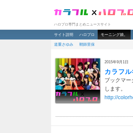
ハロプロ専門まとめニュースサイト
メインメニュー
メインコンテンツへ移動
サブコンテンツへ移動
サイト説明
ハロプロ
モーニング娘。
道重さゆみ
鞘師里保
2015年9月1日
カラフル
ブックマー
します。
http://colorh