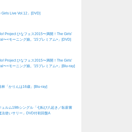
Girls Live Vol.12」[DVD]
lo! Project ひなフェス2015〜満開！The Girls'
tival〜<モーニング娘。'15プレミアム>」[DVD]
lo! Project ひなフェス2015〜満開！The Girls'
tival〜<モーニング娘。'15プレミアム>」[Blu-ray]
林「かりんは16歳」[Blu-ray]
ジュルム19thシングル「七転び八起き／臥薪嘗
魔法使いサリー」DVD付初回盤A