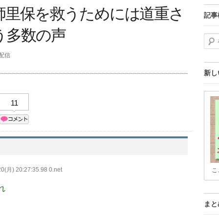
師里保を救うためには道重さ
記事
う多数の声
検索
分配信
新し
11
0(月) 20:27:35.98 0.net
こ
れ
まと