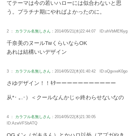
てテーマは今の若いハローには似合わないと思
う。プラチナ期にやればよかったのに。
2 ：
カラフル名無しさん
：2014/05/21(水)22:44:07 ID:uhVbMEf6yg
千奈美のヌールTwくらいならOK
あれは結構いいデザイン
3 ：
カラフル名無しさん
：2014/05/22(木)01:40:42 ID:oQgvxeK0go
さゆデザイン！！ｷﾀーーーーーーーーーーー
从*･ ｡.･）＜クールなんかじゃ終わらせないなの
4 ：
カラフル名無しさん
：2014/05/22(木)21:30:05
ID:AzwVFSbATQ
OGメン（ガキさん）とかハロ以外（アプガやき