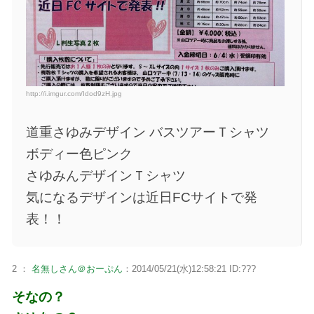
http://i.imgur.com/Idod9zH.jpg
道重さゆみデザイン バスツアーＴシャツ
ボディー色ピンク
さゆみんデザインＴシャツ
気になるデザインは近日FCサイトで発
表！！
2 ：
名無しさん＠おーぷん
：2014/05/21(水)12:58:21 ID:???
そなの？