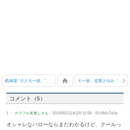
高橋愛 “大人モー娘。”には消極的「もう踊れないですね」と苦笑
モー娘。道重さゆみ「結婚願望はない！」とキッパリ断言 でも「自分の子供は見てみたい」
コメント（5）
1 ：
カラフル名無しさん
：2014/05/21(水)20:13:58 ID:i5N/xTa1ls
オシャレなハローならまだわかるけど、クールっ