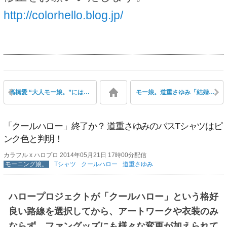
http://colorhello.blog.jp/
高橋愛 “大人モー娘。”には消極的「もう踊れないですね」と苦笑
モー娘。道重さゆみ「結婚願望はない！」とキッパリ断言 でも「自分の子供は見てみたい」
「クールハロー」終了か？ 道重さゆみのバスTシャツはピ
ンク色と判明！
カラフル x ハロプロ 2014年05月21日 17時00分配信
モーニング娘。
Tシャツ
クールハロー
道重さゆみ
ハロープロジェクトが「クールハロー」という格好
良い路線を選択してから、アートワークや衣装のみ
ならず、ファングッズにも様々な変更が加えられて