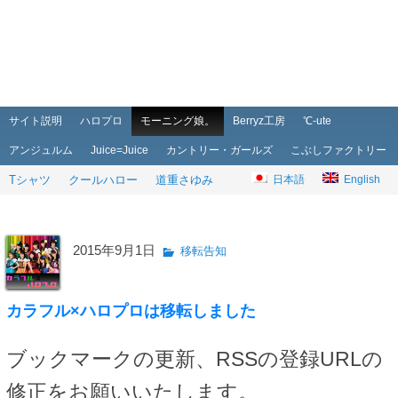
メインメニュー
メインコンテンツへ移動
サブコンテンツへ移動
サイト説明
ハロプロ
モーニング娘。
Berryz工房
℃-ute
アンジュルム
Juice=Juice
カントリー・ガールズ
こぶしファクトリー
Tシャツ
クールハロー
道重さゆみ
日本語
English
2015年9月1日
移転告知
カラフル×ハロプロは移転しました
ブックマークの更新、RSSの登録URLの
修正をお願いいたします。