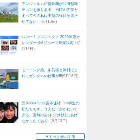
アンジュルム伊勢鈴蘭が和田彩花
卒コンを振り返る「当時の先輩と
比べて今の私は中堅の役目を果た
せてない」
(9月16日)
ハロー！プロジェクト 2023年版カ
レンダー 全6グループ発売決定！
(9
月16日)
モーニング娘。加賀楓と岡村ほま
れにガンダムの仕事が!!!
(9月16日)
元Juice=Juice宮本佳林「中学生の
私たちです。うえむーがかわいす
ぎる。当時の自分では絶対にあげ
なかったであろ...
(9月13日)
もっと表示する