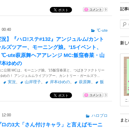
記事
コメント
9
検索
00:40
℃-ute
況】『ハロ!ステ#132』アンジュルム/カント
新し
ルズツアー、モーニング娘。’15イベント、
℃-ute萩原舞ヘアアレンジ MC:飯窪春菜・山
岸本ゆめの
 に公開 MCは、モーニング娘。'15飯窪春菜と、つばきファクトリー
ゆめの！ アンジュルムライブツアー、カントリー・ガールズラ...
、
実況
、
山岸理子
、
岸本ゆめの
、
萩原舞
、
飯
コメント
3
こ
12:00
ハロプロ
まと
プロの3大「さん付けキャラ」と言えばモーニ