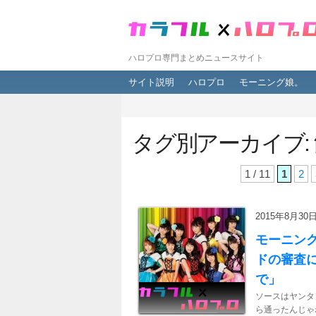
ハロプロ専門まとめニュースサイト
メインメニュー
メインコンテンツへ移動
サブコンテンツへ移動
サイト説明
ハロプロ
モーニング娘。
タグ別アーカイブ:
1 / 11
1
2
2015年8月30日 
モーニン
ドの審査
で」
ソースはヤンタ
ら通ったんじゃね