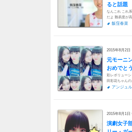
ると話題
なんこれ これ
だよ 難易度が高
飯窪春菜
2015年8月2日 1
元モーニ
おめでと
彩レボリューシ
田彩花ちゃんのお誕生日
アンジュ
2015年8月1日 0
演劇女子
リー・ガ