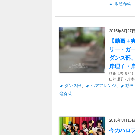
飯窪春菜
2015年8月27日 
【動画＋実
リー・ガー
ダンス部、
岸理子・
詳細は後ほど！
山岸理子・岸本
ダンス部
、
ヘアアレンジ
、
動画
窪春菜
2015年8月16日 
今のハロ