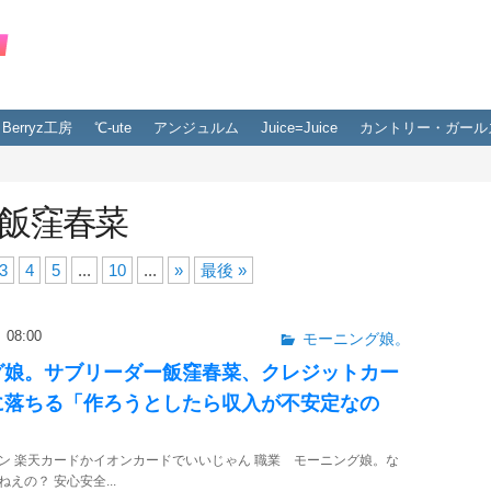
Berryz工房
℃-ute
アンジュルム
Juice=Juice
カントリー・ガール
飯窪春菜
3
4
5
...
10
...
»
最後 »
08:00
モーニング娘。
グ娘。サブリーダー飯窪春菜、クレジットカー
に落ちる「作ろうとしたら収入が不安定なの
ン 楽天カードかイオンカードでいいじゃん 職業 モーニング娘。な
えの？ 安心安全...