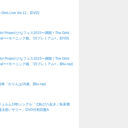
Girls Live Vol.12」[DVD]
lo! Project ひなフェス2015〜満開！The Girls'
tival〜<モーニング娘。'15プレミアム>」[DVD]
lo! Project ひなフェス2015〜満開！The Girls'
tival〜<モーニング娘。'15プレミアム>」[Blu-ray]
林「かりんは16歳」[Blu-ray]
ジュルム19thシングル「七転び八起き／臥薪嘗
魔法使いサリー」DVD付初回盤A