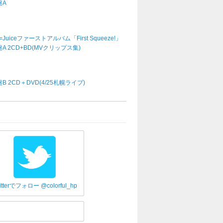
盤A
e=Juiceファーストアルバム「First Squeeze!」
A 2CD+BD(MVクリップス集)
B 2CD＋DVD(4/25札幌ライブ)
itterでフォロー @colorful_hp