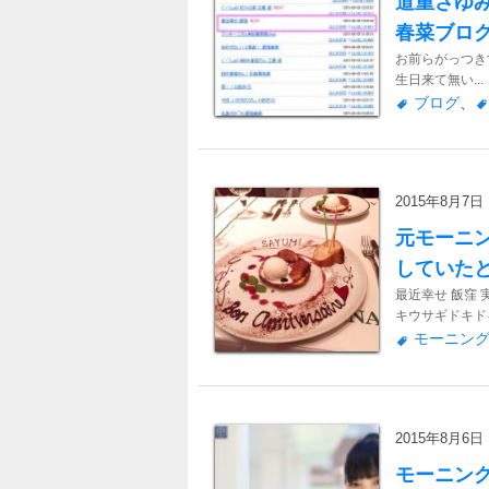
道重さゆ
春菜ブロ
お前らがっつき
生日来て無い...
ブログ
、
2015年8月7日 1
元モーニ
していた
最近幸せ 飯窪
キウサギドキドキ
モーニン
2015年8月6日 1
モーニン