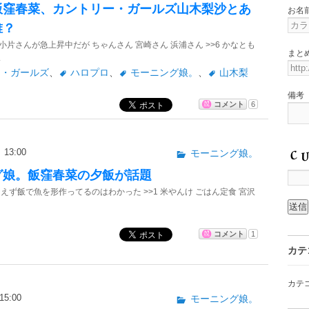
飯窪春菜、カントリー・ガールズ山木梨沙とあ
お名
誰？
片さんが急上昇中だが ちゃんさん 宮崎さん 浜浦さん >>6 かなとも
まと
.
ー・ガールズ
、
ハロプロ
、
モーニング娘。
、
山木梨
備考
コメント
6
13:00
モーニング娘。
グ娘。飯窪春菜の夕飯が話題
えず飯で魚を形作ってるのはわかった >>1 米やんけ ごはん定食 宮沢
コメント
1
カテ
カテ
5:00
モーニング娘。