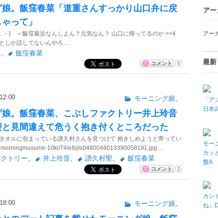
グ娘。飯窪春菜「道重さんすっかり山口弁に戻
アー
しゃって」
 ｡.・) ＜飯窪最近なんしよん？元気なん？ 山口に帰ってるのか >>4
アー
しか話してないんやろ ...
み
、
飯窪春菜
最新
コメント
5
2:00
モーニング娘。
「アン
日本武
グ娘。飯窪春菜、こぶしファクトリー井上玲音
聖と見間違えて危うく抱き付くところだった
タオルに包まっている譜久村さんを見つけて 抱きしめようと寄ってい
モーニ
ingmusume-10ki/74/e8/j/o0480048013390058191.jpg ...
カッと
ァクトリー
、
井上玲音
、
譜久村聖
、
飯窪春菜
盤A
コメント
2
カン
8:00
モーニング娘。
ね』