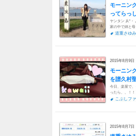
モーニン
ってらっ
ヤンタン 从*・
家の中で姉と母と
道重さゆ
2015年8月9日 1
モーニン
を譜久村
今日、楽屋で、
ったら、、！！ morn
こぶしフ
2015年8月7日 1