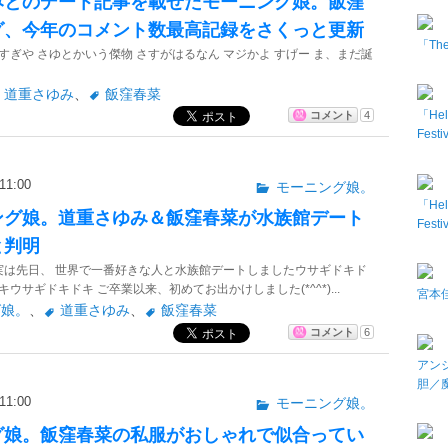
みとのデート記事を載せたモーニング娘。飯窪
グ、今年のコメント数最高記録をさくっと更新
「The 
すぎや さゆとかいう傑物 さすがはるなん マジかよ すげー ま、まだ誕
道重さゆみ
、
飯窪春菜
「Hel
コメント
4
Fes
1:00
モーニング娘。
「Hel
ング娘。道重さゆみ＆飯窪春菜が水族館デート
Fes
と判明
 実は先日、 世界で一番好きな人と水族館デートしましたウサギドキド
ウサギドキドキ ご卒業以来、初めてお出かけしました(*^^*)...
宮本佳
グ娘。
、
道重さゆみ
、
飯窪春菜
コメント
6
アン
胆／
1:00
モーニング娘。
グ娘。飯窪春菜の私服がおしゃれで似合ってい