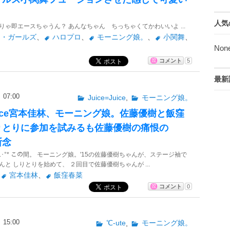
人気
りゃ即エースちゃうん？ あんなちゃん ちっちゃくてかわいいよ ...
ー・ガールズ
、
ハロプロ
、
モーニング娘。
、
小関舞
、
Non
コメント
5
最新
07:00
Juice=Juice
,
モーニング娘。
=Juice宮本佳林、モーニング娘。佐藤優樹と飯窪
りとりに参加を試みるも佐藤優樹の痛恨の
断念
ﾉ*｡.･°* この間。 モーニング娘。'15の佐藤優樹ちゃんが、ステージ袖で
と しりとりを始めて、 ２回目で佐藤優樹ちゃんが ...
、
宮本佳林
、
飯窪春菜
コメント
0
15:00
℃-ute
,
モーニング娘。