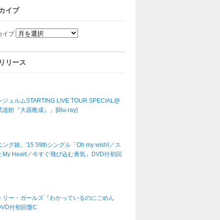
カイブ
カイブ
リリース
ジュルムSTARTING LIVE TOUR SPECIAL@
道館『大器晩成』」[Blu-ray]
ング娘。'15 59thシングル「Oh my wish!／ス
My Heart／今すぐ飛び込む勇気」DVD付初回
トリー・ガールズ『わかっているのにごめん
DVD付初回盤C