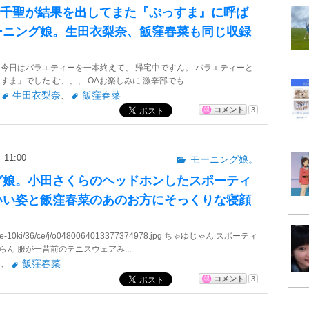
岡井千聖が結果を出してまた『ぷっすま』に呼ば
ーニング娘。生田衣梨奈、飯窪春菜も同じ収録
 今日はバラエティーを一本終えて、 帰宅中ですん。 バラエティーと
すま」でした む、、、 OAお楽しみに 激辛部でも...
、
生田衣梨奈
、
飯窪春菜
コメント
3
11:00
モーニング娘。
グ娘。小田さくらのヘッドホンしたスポーティ
いい姿と飯窪春菜のあのお方にそっくりな寝顔
me-10ki/36/ce/j/o0480064013377374978.jpg ちゃゆじゃん スポーティ
ん 服が一昔前のテニスウェアみ...
ら
、
飯窪春菜
コメント
3