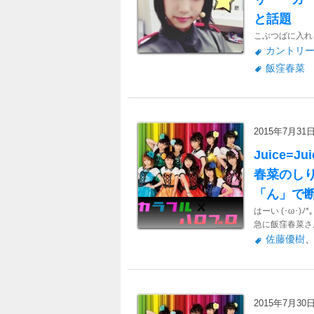
と話題
こぶつばに入れ
カントリ
飯窪春菜
2015年7月31日 
Juice
春菜のし
「ん」で
はーい (･ω･)
急に飯窪春菜さん
佐藤優樹
2015年7月30日 