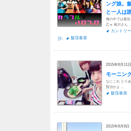
ング娘。
と一人は
俺の中では最近小
乙ｗ 相川さん ..
カントリ
、
飯窪春菜
沙
2015年8月11日 
モーニン
なにこれ とりあ
賢治かよ ...
飯窪春菜
2015年8月9日 1