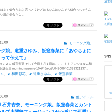
通常
系はよく似合うよな 言っとくけどはるなんはなんでも似合っちゃうん
い服が似合うな ...
Juic
初回盤
コメント
2
初回盤
3:00
モーニング娘。
ング娘。道重さゆみ、飯窪春菜に「あやちょに
SNS
うって伝えて」
ョン２１ 飯窪春菜 そして今日８月１日は、、、！！ アンジュルム和
 morningmusume-10ki/45/ec/j/o048006401338321237...
ルム
、
和田彩花
、
道重さゆみ
、
飯窪春菜
コメント
1
Tw
8:00
他アイドル
部 石井杏奈、モーニング娘。飯窪春菜とカント
ールズ小関舞フュージョンさせた感じで可愛い